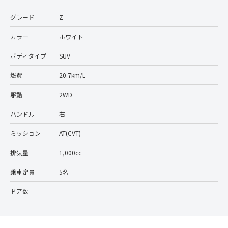
グレード
Z
カラー
ホワイト
ボディタイプ
SUV
燃費
20.7km/L
駆動
2WD
ハンドル
右
ミッション
AT(CVT)
排気量
1,000cc
乗車定員
5名
ドア数
-