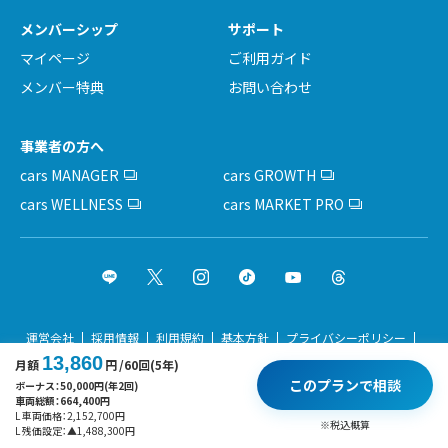
メンバーシップ
サポート
マイページ
ご利用ガイド
メンバー特典
お問い合わせ
事業者の方へ
cars MANAGER
cars GROWTH
cars WELLNESS
cars MARKET PRO
運営会社
採用情報
利用規約
基本方針
プライバシーポリシー
13,860
月額
円
/60回(5年)
サイトポリシー
このプランで相談
ボーナス：
50,000
円(年2回)
車両総額：
664,400
円
Copyright © cars Inc. All rights reserved.
L 車両価格：
2,152,700
円
※税込概算
L 残価設定：
▲
1,488,300
円