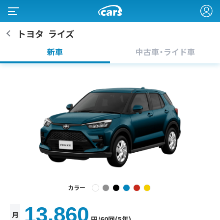
トヨタ
ライズ
新車
中古車・ライド車
カラー
13,860
月
円
/60回(5年)