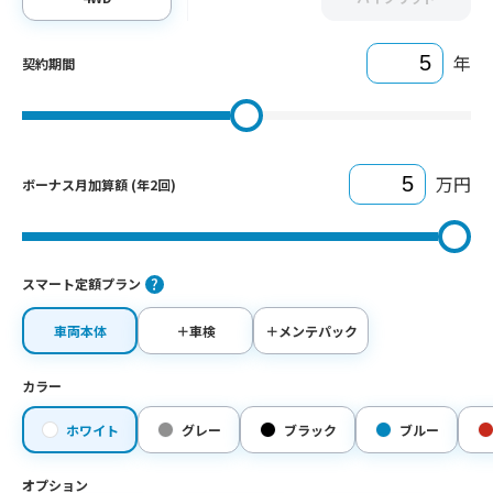
年
契約期間
万円
ボーナス月加算額 (年2回)
スマート定額プラン
車両本体
＋車検
＋メンテパック
カラー
ホワイト
グレー
ブラック
ブルー
オプション