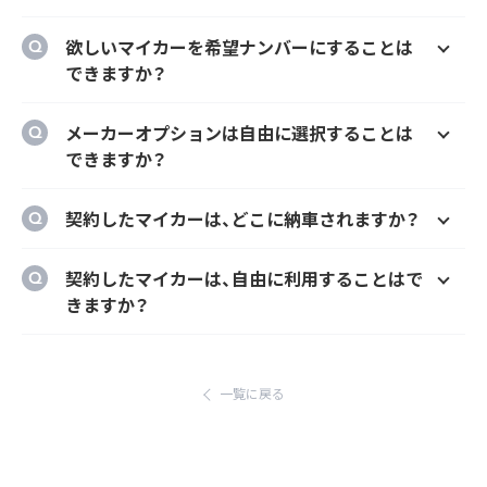
はい、欲しいマイカーの車種、グレード、カラ
欲しいマイカーを希望ナンバーにすることは
ー、契約期間、ボーナス払い等を自由に選択す
できますか？
ることができます。
はい、オプションでご希望のナンバーにするこ
メーカーオプションは自由に選択することは
とができます。
できますか？
はい、メーカーオプションでの新車購入時と同
契約したマイカーは、どこに納車されますか？
様にカーナビ、ドラレコ、ETC、フロアマット等
のメーカーオプションを自由に選択いただけ
ご自宅や会社等のご指定の場所に納車するこ
契約したマイカーは、自由に利用することはで
ます。
とができます。
きますか？
ただし、輸入車リース（新車）の場合、納車場所
はい、いつでもどこでも自由にご利用いただけ
が指定のディーラーとなります。あらかじめご
ます。
了承ください。
一覧に戻る