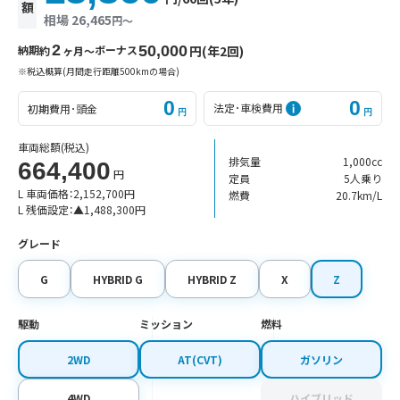
額
相場 26,465
円〜
2
納期
ボーナス
50,000
円(年2回)
約
ヶ月〜
※税込概算(月間走行距離500kmの場合)
0
0
法定･車検費用
初期費用･頭金
円
円
車両総額
(税込)
排気量
1,000cc
664,400
円
定員
5人乗り
L 車両価格：
2,152,700
円
燃費
20.7km/L
L 残価設定：
▲
1,488,300
円
グレード
G
HYBRID G
HYBRID Z
X
Z
駆動
ミッション
燃料
2WD
AT(CVT)
ガソリン
4WD
ハイブリッド