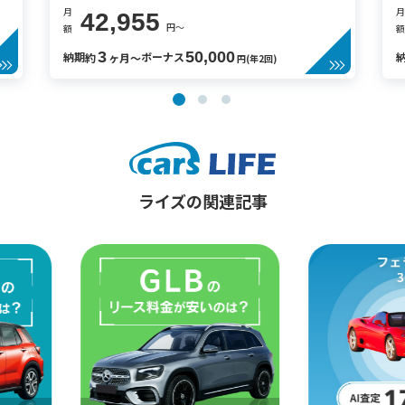
月
月
42,955
円〜
額
額
3
50,000
納期
ボーナス
約
ヶ月〜
円(年2回)
ライズの関連記事