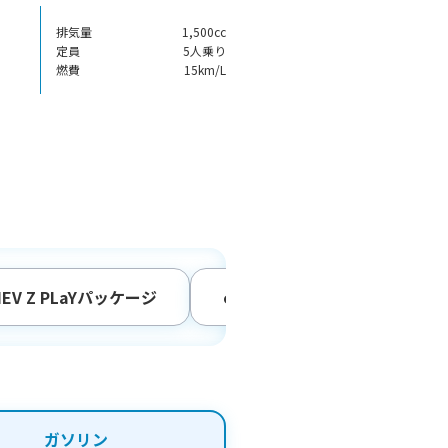
排気量
1,500cc
定員
5人乗り
燃費
15km/L
HEV Z PLaYパッケージ
e:HEV Z PLaYパッケージ 
ガソリン