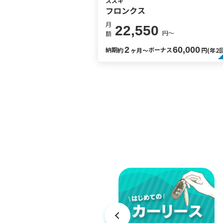
スズキ
フロンクス
月
22,550
円〜
額
2
60,000
納期
ボーナス
約
ヶ月〜
円(年2