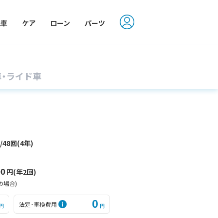
洗車
ケア
ローン
パーツ
車・ライド車
円
/48回(4年)
00
円(年2回)
の場合)
0
法定･車検費用
円
円