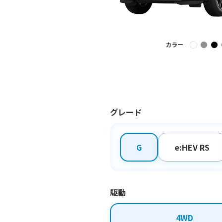
カラー
グレード
G
e:HEV RS
駆動
4WD