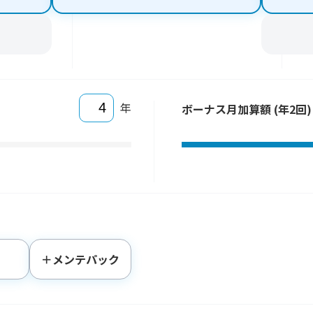
年
ボーナス月加算額 (年2回)
＋メンテパック