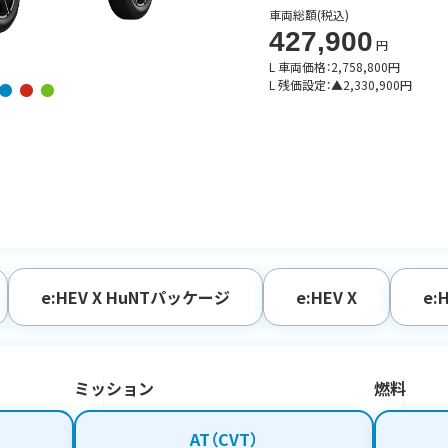
車両総額
(税込)
427,900
円
L 車両価格：
2,758,800
円
L 残価設定：
▲
2,330,900
円
e:HEV X HuNTパッケージ
e:HEV X
e:
ミッション
燃料
AT（CVT）