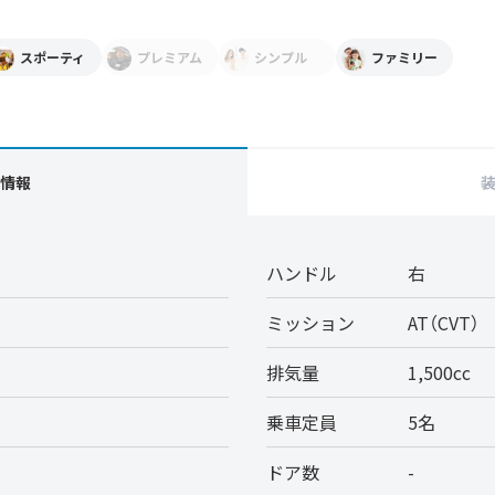
スポーティ
プレミアム
シンプル
ファミリー
情報
ハンドル
右
ミッション
AT（CVT）
排気量
1,500cc
乗車定員
5名
ドア数
-