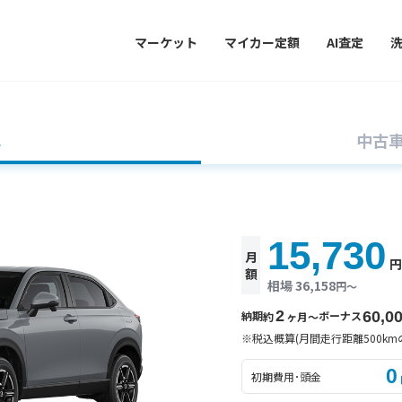
マーケット
マイカー定額
AI査定
車
中古
15,730
月
額
相場 36,158
円〜
2
納期
ボーナス
60,0
約
ヶ月〜
※税込概算(月間走行距離500km
0
初期費用･頭金