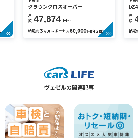
トヨタ
トヨ
クラウンクロスオーバー
bZ4
月
月
47,674
円〜
額
額
3
60,000
納期
ボーナス
納期
回)
約
ヶ月〜
円(年2回)
ヴェゼルの関連記事