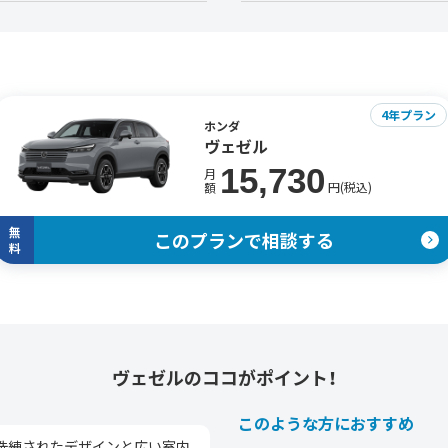
4年プラン
ホンダ
ヴェゼル
15,730
月
円(税込)
額
無
このプランで相談する
料
ヴェゼルの
ココがポイント！
このような方におすすめ
洗練されたデザインと広い室内