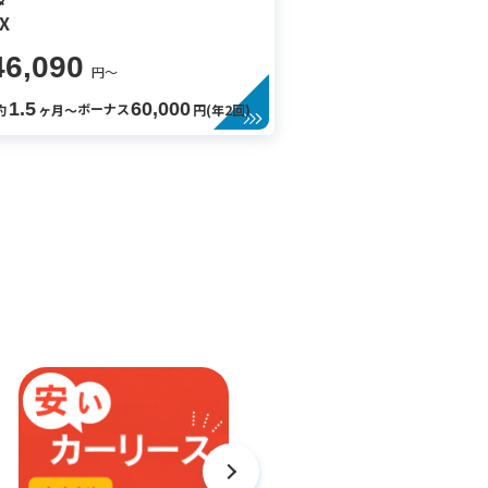
タ
X
46,090
円〜
1.5
60,000
ボーナス
約
ヶ月〜
円(年2回)