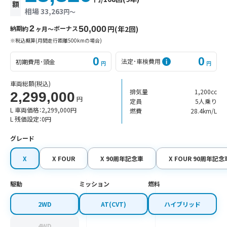
額
相場 33,263
円〜
2
納期
ボーナス
50,000
円(年2回)
約
ヶ月〜
※税込概算(月間走行距離500kmの場合)
0
0
法定･車検費用
初期費用･頭金
円
円
車両総額
(税込)
排気量
1,200cc
2,299,000
円
定員
5人乗り
L 車両価格：
2,299,000
円
燃費
28.4km/L
L 残価設定：
0
円
グレード
X
X FOUR
X 90周年記念車
X FOUR 90周年記念
駆動
ミッション
燃料
2WD
AT(CVT)
ハイブリッド
4WD