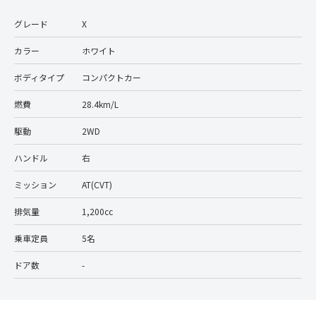
グレード
X
カラー
ホワイト
ボディタイプ
コンパクトカー
燃費
28.4km/L
駆動
2WD
ハンドル
右
ミッション
AT(CVT)
排気量
1,200cc
乗車定員
5名
ドア数
-