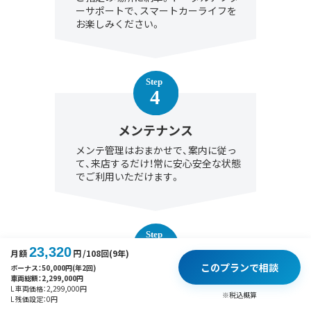
ーサポートで、スマートカーライフを
お楽しみください。
メンテナンス
メンテ管理はおまかせで、案内に従っ
て、来店するだけ！常に安心安全な状態
でご利用いただけます。
23,320
月額
円
/108回(9年)
このプランで相談
ボーナス：
50,000
円(年2回)
車両総額：
2,299,000
円
契約満了
L 車両価格：
2,299,000
円
※税込概算
L 残価設定：
0
円
契約満了時は、「乗り換え」「延長」「買