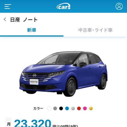
日産
ノート
新車
中古車・ライド車
カラー
23,320
月
円
/108回(9年)