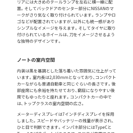
リアには大きめのテールランプを左右に横一線に配
置。そしてバックドアのセンター部分にNISSANのマ
ークがさり気なく取り付けられています。ランプやロ
ゴなどが配置されていますが、以外にも統一感があり
シンプルなイメージを与えます。そしてタイヤに取り
付けられているホイールは、刀をイメージさせるよう
な独特のデザインです。
ノートの室内空間
内装は黒を基調とした落ち着いた雰囲気に仕上がって
います。室内長は2,030mmとなっており、コンパクト
カーながらも普通自動車と同じぐらいの長さです。後
部座席にも余裕を持たせており、窮屈になりやすい後
席でもゆったりと座れます。コンパクトカーの中で
は、トップクラスの室内空間の広さ。
メーターディスプレイは7インチディスプレイを採用
しました。スピードやバッテリーの残量が表示され、
ひと目で判断できます。インパネ部分にはTypeCと