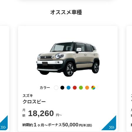
オススメ車種
カラー
スズキ
クロスビー
月
月
18,260
円〜
額
額
1
50,000
納期
ボーナス
約
ヶ月〜
円(年2回)