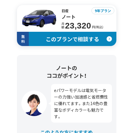
日産
9年プラン
ノート
23,320
月
円(税込)
額
無
このプランで相談する
料
ノートの
ココがポイント！
eパワーモデルは電気モータ
ーの力強い加速感と省燃費性
に優れてます。また14色の豊
富なボディカラーも魅力で
す。
このような方におすすめ