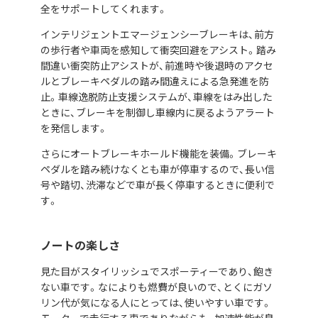
全をサポートしてくれます。
インテリジェントエマージェンシーブレーキは、前方
の歩行者や車両を感知して衝突回避をアシスト。踏み
間違い衝突防止アシストが、前進時や後退時のアクセ
ルとブレーキペダルの踏み間違えによる急発進を防
止。車線逸脱防止支援システムが、車線をはみ出した
ときに、ブレーキを制御し車線内に戻るようアラート
を発信します。
さらにオートブレーキホールド機能を装備。ブレーキ
ペダルを踏み続けなくとも車が停車するので、長い信
号や踏切、渋滞などで車が長く停車するときに便利で
す。
ノートの楽しさ
見た目がスタイリッシュでスポーティーであり、飽き
ない車です。なによりも燃費が良いので、とくにガソ
リン代が気になる人にとっては、使いやすい車です。