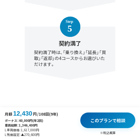
契約満了
契約満了時は、「乗り換え」「延長」「買
取」「返却」の4コースからお選びいた
だけます。
12,430
月額
円
/108回(9年)
このプランで相談
ボーナス：
40,000
円(年2回)
車両総額：
1,346,400
円
L 車両価格：
1,617,000
円
※税込概算
L 残価設定：
▲
270,600
円