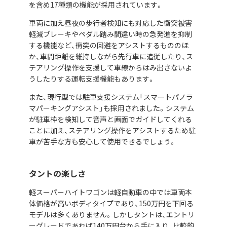
を含め17種類の機能が採用されています。
車両に加え昼夜の歩行者検知にも対応した衝突被害
軽減ブレーキやペダル踏み間違い時の急発進を抑制
する機能など、衝突の回避をアシストするもののほ
か、車間距離を維持しながら先行車に追従したり、ス
テアリング操作を支援して車線からはみ出さないよ
うしたりする運転支援機能もあります。
また、現行型では駐車支援システム「スマートパノラ
マパーキングアシスト」も採用されました。システム
が駐車枠を検知して音声と画面でガイドしてくれる
ことに加え、ステアリング操作をアシストするため駐
車が苦手な方も安心して使用できるでしょう。
タントの楽しさ
軽スーパーハイトワゴンは軽自動車の中では車両本
体価格が高いボディタイプであり、150万円を下回る
モデルは多くありません。しかしタントは、エントリ
ーグレードであれば140万円台から手に入り、比較的