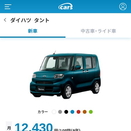
ダイハツ
タント
新車
中古車・ライド車
カラー
12,430
月
円
/108回(9年)