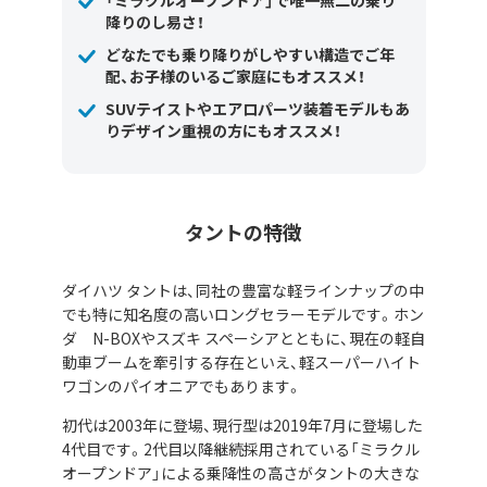
「ミラクルオープンドア」で唯一無二の乗り
降りのし易さ！
どなたでも乗り降りがしやすい構造でご年
配、お子様のいるご家庭にもオススメ！
SUVテイストやエアロパーツ装着モデルもあ
りデザイン重視の方にもオススメ！
タントの特徴
ダイハツ タントは、同社の豊富な軽ラインナップの中
でも特に知名度の高いロングセラーモデルです。ホン
ダ N-BOXやスズキ スペーシアとともに、現在の軽自
動車ブームを牽引する存在といえ、軽スーパーハイト
ワゴンのパイオニアでもあります。
初代は2003年に登場、現行型は2019年7月に登場した
4代目です。2代目以降継続採用されている「ミラクル
オープンドア」による乗降性の高さがタントの大きな