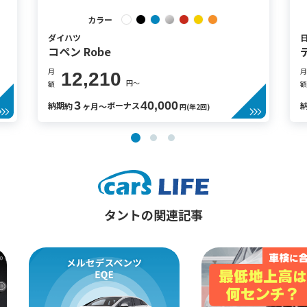
カラー
ダイハツ
コペン Robe
月
月
12,210
円〜
額
額
3
40,000
納期
ボーナス
約
ヶ月〜
円(年2回)
タントの関連記事