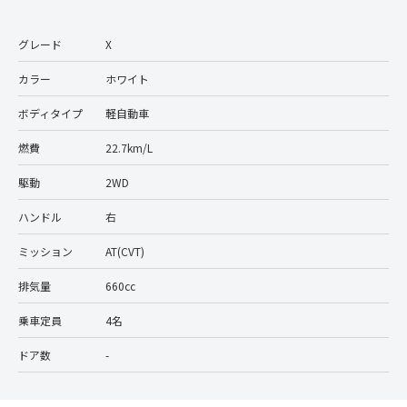
グレード
X
カラー
ホワイト
ボディタイプ
軽自動車
燃費
22.7km/L
駆動
2WD
ハンドル
右
ミッション
AT(CVT)
排気量
660cc
乗車定員
4名
ドア数
-