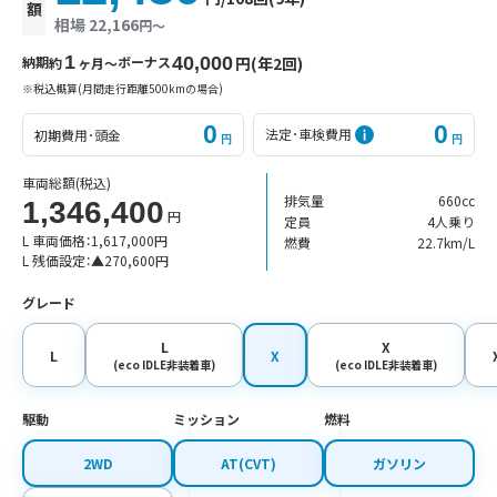
額
相場 22,166
円〜
1
納期
ボーナス
40,000
円(年2回)
約
ヶ月〜
※税込概算(月間走行距離500kmの場合)
0
0
法定･車検費用
初期費用･頭金
円
円
車両総額
(税込)
排気量
660cc
1,346,400
円
定員
4人乗り
L 車両価格：
1,617,000
円
燃費
22.7km/L
L 残価設定：
▲
270,600
円
グレード
L
X
L
X
(eco IDLE非装着車)
(eco IDLE非装着車)
駆動
ミッション
燃料
2WD
AT(CVT)
ガソリン