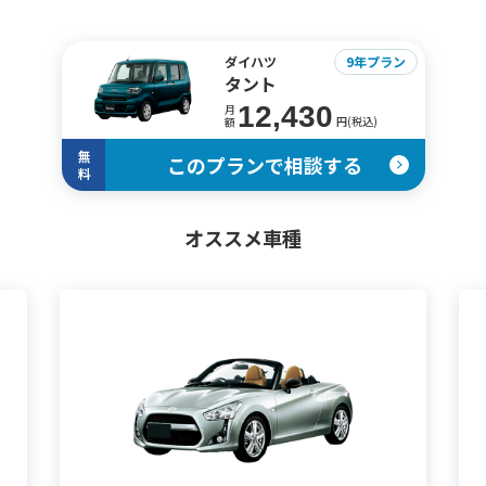
ダイハツ
9年プラン
タント
12,430
月
円(税込)
額
無
このプランで相談する
料
オススメ車種