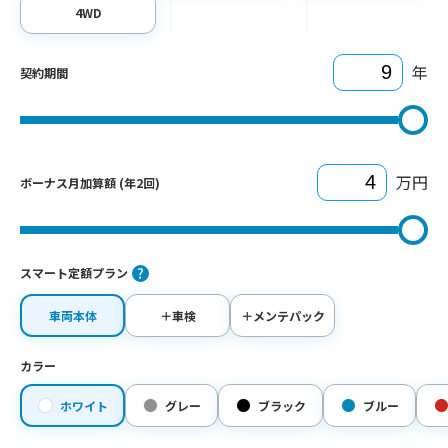
4WD
年
契約期間
万円
ボーナス月加算額 (年2回)
スマート定額プラン
車両本体
＋車検
＋メンテパック
カラー
ホワイト
グレー
ブラック
ブルー