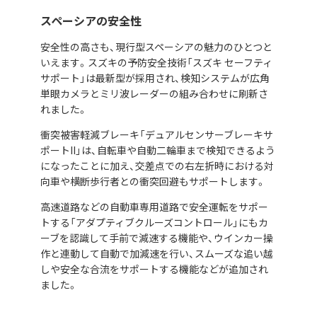
スペーシアの安全性
安全性の高さも、現行型スペーシアの魅力のひとつと
いえます。スズキの予防安全技術「スズキ セーフティ
サポート」は最新型が採用され、検知システムが広角
単眼カメラとミリ波レーダーの組み合わせに刷新さ
れました。
衝突被害軽減ブレーキ「デュアルセンサーブレーキサ
ポートII」は、自転車や自動二輪車まで検知できるよう
になったことに加え、交差点での右左折時における対
向車や横断歩行者との衝突回避もサポートします。
高速道路などの自動車専用道路で安全運転をサポー
トする「アダプティブクルーズコントロール」にもカ
ーブを認識して手前で減速する機能や、ウインカー操
作と連動して自動で加減速を行い、スムーズな追い越
しや安全な合流をサポートする機能などが追加され
ました。