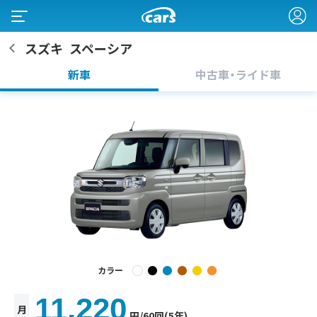
スズキ
スペーシア
新車
中古車・ライド車
カラー
11,220
月
円
/60回(5年)