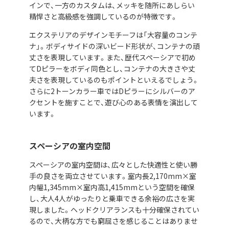
インで、一方のカスタムは、メッキを随所にあしらい
精悍さと高級感を強調しているのが特徴です。
エクステリアのデザインモチーフは「大容量のコンテ
ナ」。ボディサイドの深いビード形状が、コンテナの頑
丈さを表現しています。また、歴代スペーシアで初め
てDピラーをボディ同色とし、コンテナの大きさや丈
夫さを表現しているのもポイントといえるでしょう。
さらに2トーンカラー車ではDピラーにシルバーのア
クセントを施すことで、遊び心のある表情を演出して
います。
スペーシアの室内空間
スペーシアの室内空間は、広々とした快適性と使い勝
手の良さを両立させています。室内長2,170mm×室
内幅1,345mm×室内高1,415mmという空間を確保
し、大人4人がゆったりと乗車できる余裕の広さを実
現しました。ヘッドクリアランスも十分確保されてい
るので、大柄な方でも窮屈さを感じることはありませ