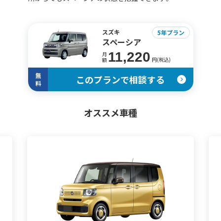
スズキ
5年プラン
スペーシア
11,220
月
円(税込)
額
無
このプランで相談する
料
オススメ車種