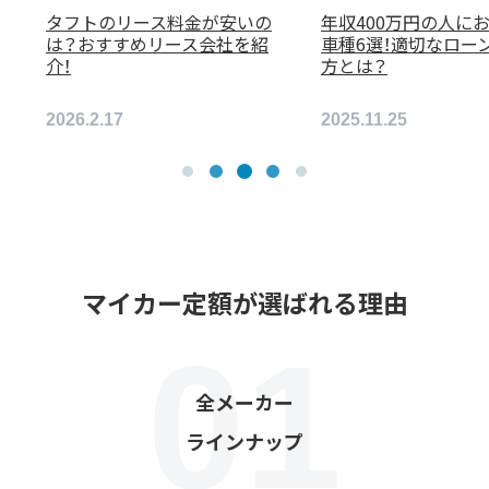
収400万円の人におすすめの
カーリースおすすめ10選！安心
種6選！適切なローンの組み
できる選び方や比較ポイント
とは？
とは？
25.11.25
2026.4.28
マイカー定額が選ばれる理由
全メーカー
ラインナップ