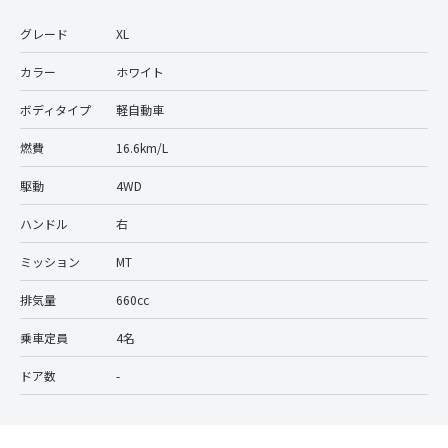
グレード
XL
カラー
ホワイト
ボディタイプ
軽自動車
燃費
16.6km/L
駆動
4WD
ハンドル
右
ミッション
MT
排気量
660cc
乗車定員
4名
ドア数
-