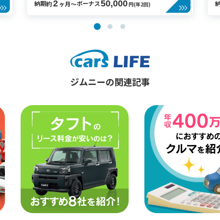
2
50,000
納期
ボーナス
約
ヶ月〜
円(年2回)
ジムニーの関連記事