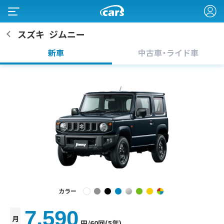
スズキ
ジムニー
新車
中古車・ライド車
カラー
7,590
月
円
/60回(5年)