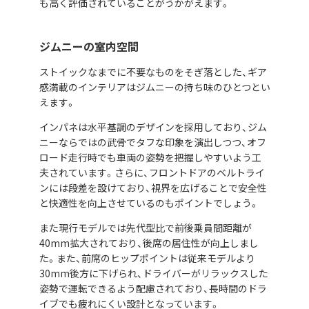
も高く評価されていることがうかがえます。
ジムニーの室内空間
ストイックなまでに不要なものをそぎ落とした、ギア
感満載のインテリアはジムニーの持ち味のひとつとい
えます。
インパネは水平基調のデザインを採用しており、ジム
ニーならではの武骨でタフな印象を演出しつつ、オフ
ロード走行時でも車両の姿勢を把握しやすいよう工
夫されています。さらに、フロントドアのベルトライ
ンには段差を設けており、視界を広げることで安全性
と快適性を向上させているのもポイントでしょう。
また現行モデルでは先代型比で前後乗員間距離が
40mm拡大されており、後席の居住性が向上しまし
た。また、前席のヒップポイントは従来モデルより
30mm後方に下げられ、ドライバーがリラックスした
姿勢で運転できるよう配慮されており、長時間のドラ
イブでも疲れにくい設計となっています。