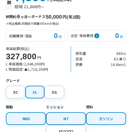
額
相場 22,868
円〜
6
納期
ボーナス
50,000
円(年2回)
約
ヶ月〜
※税込概算(月間走行距離500kmの場合)
0
0
法定･車検費用
初期費用･頭金
円
円
車両総額
(税込)
排気量
660cc
327,800
円
定員
4人乗り
L 車両価格：
2,046,000
円
燃費
16.6km/L
L 残価設定：
▲
1,718,200
円
グレード
XC
XL
XG
駆動
ミッション
燃料
4WD
MT
ガソリン
AT(CVT)