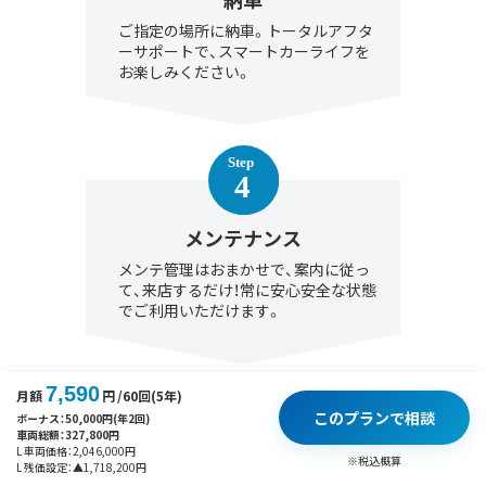
ご指定の場所に納車。トータルアフタ
ーサポートで、スマートカーライフを
お楽しみください。
メンテナンス
メンテ管理はおまかせで、案内に従っ
て、来店するだけ！常に安心安全な状態
でご利用いただけます。
7,590
月額
円
/60回(5年)
このプランで相談
ボーナス：
50,000
円(年2回)
車両総額：
327,800
円
L 車両価格：
2,046,000
円
※税込概算
L 残価設定：
▲
1,718,200
円
契約満了