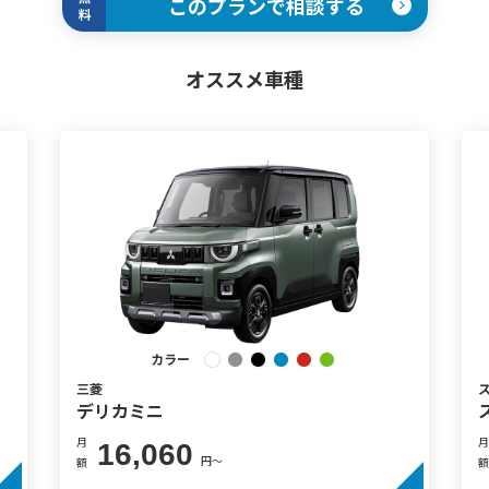
このプランで相談する
料
オススメ車種
カラー
三菱
デリカミニ
月
月
16,060
円〜
額
額