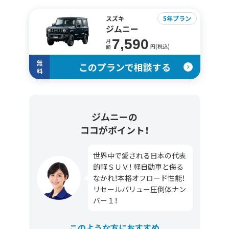
スズキ
5年プラン
ジムニー
7,590
月
円(税込)
額
無
このプランで相談する
料
ジムニーの
ココがポイント！
世界中で愛される日本の代表
的軽ＳＵＶ！ 軽自動車と侮る
なかれ！本格オフロード性能！
リセールバリュー圧倒体ナン
バー１！
このような方におすすめ