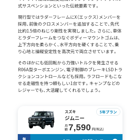
式サスペンションといった伝統要素です。
現行型ではラダーフレームにX（エックス）メンバーを
採用、前後のクロスメンバーを追加することで、先代
比約1.5倍のねじり剛性を実現しました。さらに、車体
とラダーフレームをつなぐボディーマウントゴムは、
上下方向を柔らかく、水平方向を硬くすることで、乗
り心地と操縦安定性を高次元で両立させています。
そのほかにも低回転から力強いトルクを発生させる
R06A型ターボエンジン、電子制御のブレーキLSDトラ
クションコントロールなども採用。ラフロードもこな
せる走破性を持つ頼もしい1台です。キャンプなどの
レジャーでも、大活躍してくれるでしょう。
スズキ
5年プラン
ジムニー
7,590
月
円(税込)
額
無