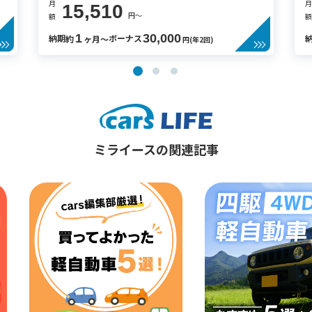
月
月
15,510
円〜
額
額
1
30,000
納期
ボーナス
約
ヶ月〜
円(年2回)
ミライースの関連記事