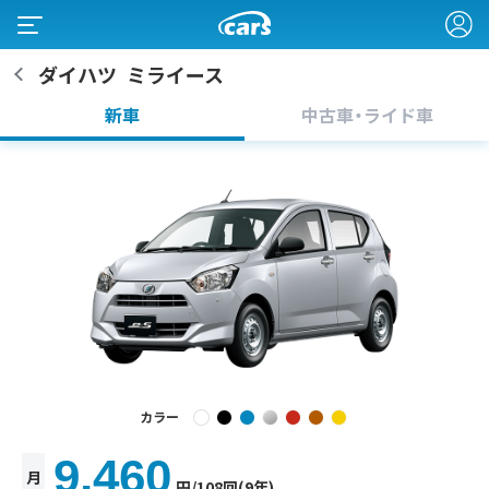
ダイハツ
ミライース
新車
中古車・ライド車
カラー
9,460
月
円
/108回(9年)