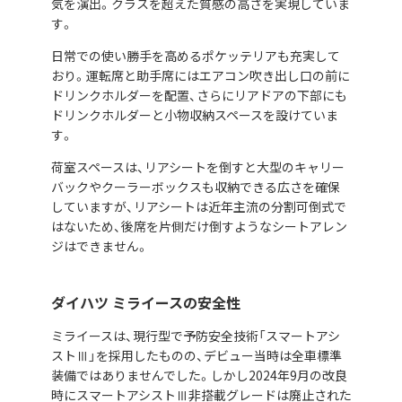
気を演出。クラスを超えた質感の高さを実現していま
す。
日常での使い勝手を高めるポケッテリアも充実して
おり。運転席と助手席にはエアコン吹き出し口の前に
ドリンクホルダーを配置、さらにリアドアの下部にも
ドリンクホルダーと小物収納スペースを設けていま
す。
荷室スペースは、リアシートを倒すと大型のキャリー
バックやクーラーボックスも収納できる広さを確保
していますが、リアシートは近年主流の分割可倒式で
はないため、後席を片側だけ倒すようなシートアレン
ジはできません。
ダイハツ ミライースの安全性
ミライースは、現行型で予防安全技術「スマートアシ
ストⅢ」を採用したものの、デビュー当時は全車標準
装備ではありませんでした。しかし2024年9月の改良
時にスマートアシストⅢ非搭載グレードは廃止された