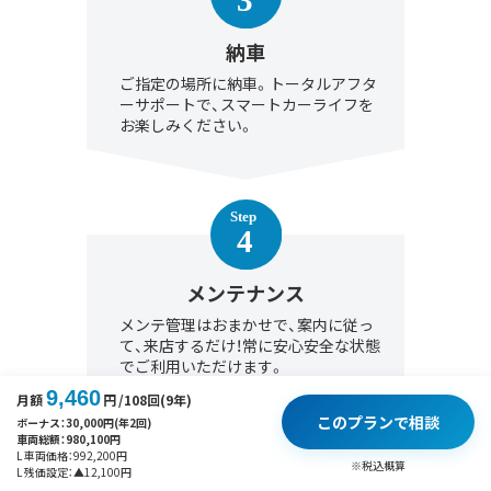
納車
ご指定の場所に納車。トータルアフタ
ーサポートで、スマートカーライフを
お楽しみください。
メンテナンス
メンテ管理はおまかせで、案内に従っ
て、来店するだけ！常に安心安全な状態
でご利用いただけます。
9,460
月額
円
/108回(9年)
このプランで相談
ボーナス：
30,000
円(年2回)
車両総額：
980,100
円
L 車両価格：
992,200
円
※税込概算
L 残価設定：
▲
12,100
円