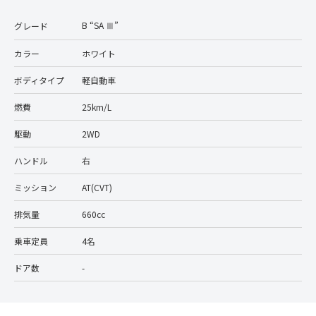
B “SA Ⅲ”
グレード
カラー
ホワイト
ボディタイプ
軽自動車
燃費
25km/L
駆動
2WD
ハンドル
右
ミッション
AT(CVT)
排気量
660cc
乗車定員
4名
ドア数
-