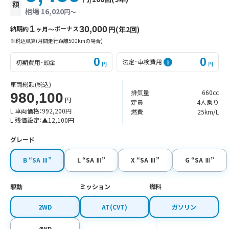
額
相場 16,020
円〜
1
納期
ボーナス
30,000
円(年2回)
約
ヶ月〜
※税込概算(月間走行距離500kmの場合)
0
0
法定･車検費用
初期費用･頭金
円
円
車両総額
(税込)
排気量
660cc
980,100
円
定員
4人乗り
L 車両価格：
992,200
円
燃費
25km/L
L 残価設定：
▲
12,100
円
グレード
B “SA Ⅲ”
L “SA Ⅲ”
X “SA Ⅲ”
G “SA Ⅲ”
駆動
ミッション
燃料
2WD
AT(CVT)
ガソリン
4WD