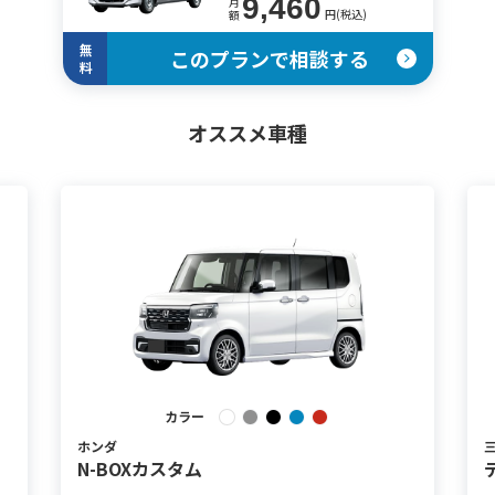
9,460
月
円(税込)
額
無
このプランで相談する
料
オススメ車種
カラー
ホンダ
N-BOXカスタム