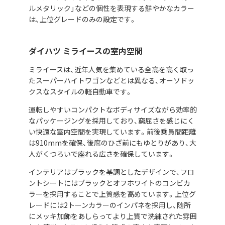
ルメタリック」などの個性を表現する鮮やかなカラー
は、上位グレードのみの設定です。
ダイハツ ミライースの室内空間
ミライースは、近年人気を集めている全高を高く取っ
たスーパーハイトワゴンなどとは異なる、オーソドッ
クスなスタイルの軽自動車です。
運転しやすいコンパクトなボディサイズながら効率的
なパッケージングを採用しており、窮屈さを感じにく
い快適な室内空間を実現しています。前後乗員間距離
は910mmを確保、後席のひざ前にもゆとりがあり、大
人がくつろいで座れる広さを確保しています。
インテリアはブラックを基調としたデザインで、フロ
ントシートにはブラックとオフホワイトのコンビカ
ラーを採用することで上質感を高めています。上位グ
レードには2トーンカラーのインパネを採用し、随所
にメッキ加飾をあしらってより上質で洗練された雰囲