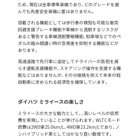
ため、現在は全車標準装備であり、どのグレードを選
んでも先進安全装備に差はありません。
搭載される機能としては歩行者の検知も可能な衝突
回避支援ブレーキ機能や車線から逸脱するリスクが
あると警告する車線逸脱警報機能、駐車場などでのペ
ダルの踏み間違い時の急発進を抑制する機能などが
あります。
高速道路で先行車に追従してドライバーの負担を減
らす運転支援機能や、ステアリング操作を支援する機
能などはありませんが、その分価格を抑えて本来の軽
自動車に求められる経済性を確保しています。
ダイハツ ミライースの楽しさ
ミライースの大きな魅力として、、高いレベルの低燃
費を実現していることが挙げられます。WLTCモード
燃費は2WD車25.0km/L、4WD車23.2km/Lであり、ノ
ンハイブリッド車としてはかなり良い数値です。