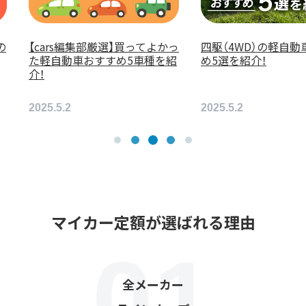
（4WD）の軽自動車おすす
安いカーリースおすすめ5選！
選を紹介！
大手10社の価格帯を徹底比較！
5.5.2
2026.2.25
マイカー定額が選ばれる理由
全メーカー