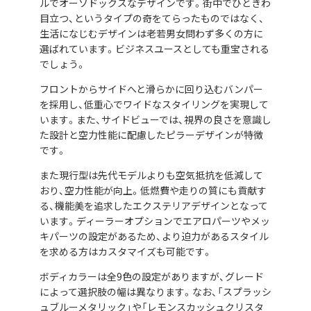
ルでオーソドックスなデザインです。街中でひときわ
目立つ、というタイプの奇をてらったものではなく、
生活になじむデザインは老若男女問わず多くの方に
選ばれています。ビジネスユースとしても重宝される
でしょう。
フロントからサイドへと滑らかに回り込むバンパー
を採用し、低重心でワイドなスタイリングを実現して
います。また、サイドビューでは、視界の良さを意識し
た設計と空力性能に配慮したピラーデザインが特徴
です。
また現行型は先代モデルよりも空気抵抗を低減して
おり、空力性能が向上。低燃費や走りの質にも貢献す
る、機能美を追求したエクステリアデザインとなって
います。ディーラーオプションでエアロパーツやメッ
キパーツの設定があるため、より迫力があるスタイル
を求める方はカスタマイズも可能です。
ボディカラーは全9色の設定がありますが、グレード
によって選択肢の幅は異なります。なお、「スプラッシ
ュブルーメタリック」や「レモンスカッシュクリスタ