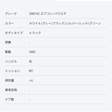
グレード
2WD KC エアコン・パワステ
カラー
ホワイト/グレー/ブラック/シルバー/レッド/グリーン
ボディタイプ
トラック
燃費
-
駆動
2WD
ハンドル
右
ミッション
MT
排気量
-cc
乗車定員
-
ドア数
-