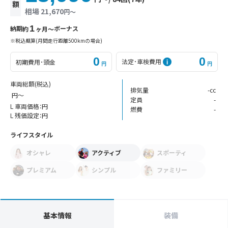
額
相場 21,670
円〜
1
納期
ボーナス
約
ヶ月〜
※税込概算(月間走行距離500kmの場合)
0
0
法定･車検費用
初期費用･頭金
円
円
車両総額
(税込)
排気量
-cc
円〜
定員
-
L 車両価格：
円
燃費
-
L 残価設定：
円
ライフスタイル
オシャレ
アクティブ
スポーティ
プレミアム
シンプル
ファミリー
基本情報
装備