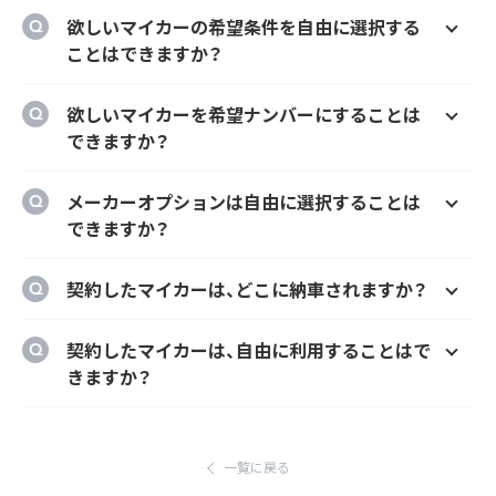
欲しいマイカーの希望条件を自由に選択する
ことはできますか？
はい、欲しいマイカーの車種、グレード、カラ
欲しいマイカーを希望ナンバーにすることは
ー、契約期間、ボーナス払い等を自由に選択す
できますか？
ることができます。
はい、オプションでご希望のナンバーにするこ
メーカーオプションは自由に選択することは
とができます。
できますか？
はい、メーカーオプションでの新車購入時と同
契約したマイカーは、どこに納車されますか？
様にカーナビ、ドラレコ、ETC、フロアマット等
のメーカーオプションを自由に選択いただけ
ご自宅や会社等のご指定の場所に納車するこ
契約したマイカーは、自由に利用することはで
ます。
とができます。
きますか？
ただし、輸入車リース（新車）の場合、納車場所
はい、いつでもどこでも自由にご利用いただけ
が指定のディーラーとなります。あらかじめご
ます。
了承ください。
一覧に戻る