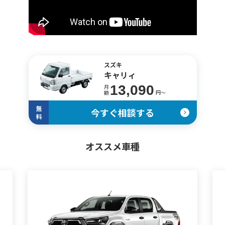
スズキ
キャリィ
13,090
月
円〜
額
無
今すぐ相談する
料
オススメ車種