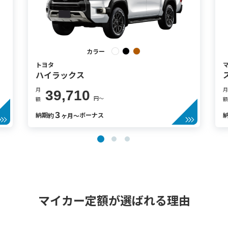
カラー
トヨタ
ハイラックス
月
月
39,710
円〜
額
額
3
納期
ボーナス
約
ヶ月〜
マイカー定額が選ばれる理由