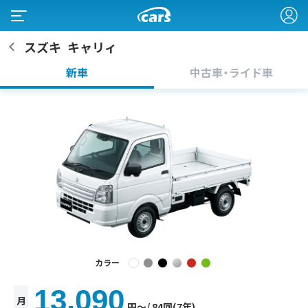
スズキ
キャリィ
新車
中古車・ライド車
カラー
13,090
月
円〜
/ 84回(7年)