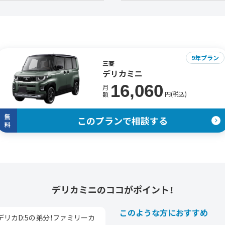
9年プラン
三菱
デリカミニ
16,060
月
円(税込)
額
無
このプランで相談する
料
デリカミニの
ココがポイント！
このような方におすすめ
デリカD:5の弟分！ファミリーカ