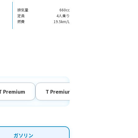
排気量
660cc
定員
4人乗り
燃費
19.5km/L
T Premium
T Premium DELIMARU Package
ガソリン