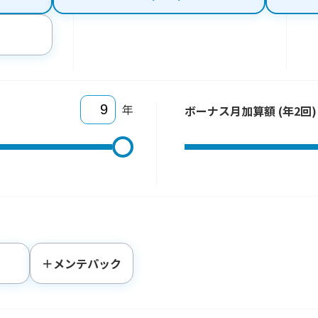
年
ボーナス月加算額 (年2回)
＋メンテパック