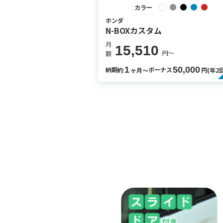
カラー
ホンダ
N-BOXカスタム
月
15,510
円〜
額
1
50,000
納期
ボーナス
約
ヶ月〜
円(年2