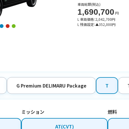
車両総額
(税込)
1,690,700
円
L 車両価格：
2,042,700
円
L 残価設定：
▲
352,000
円
G Premium DELIMARU Package
T
ミッション
燃料
AT(CVT)