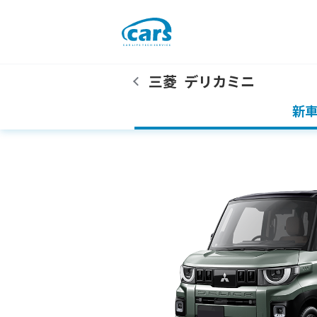
三菱
デリカミニ
新