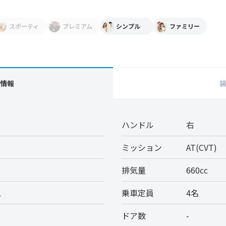
スポーティ
プレミアム
シンプル
ファミリー
情報
ハンドル
右
ミッション
AT(CVT)
排気量
660cc
L
乗車定員
4名
ドア数
-