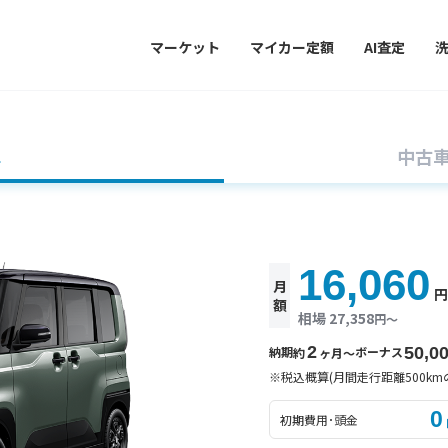
マーケット
マイカー定額
AI査定
車
中古
16,060
月
額
相場 27,358
円〜
2
納期
ボーナス
50,0
約
ヶ月〜
※税込概算(月間走行距離500km
0
初期費用･頭金