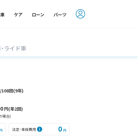
洗車
ケア
ローン
パーツ
車・ライド車
円
/108回(9年)
00
円(年2回)
の場合)
0
法定･車検費用
円
円