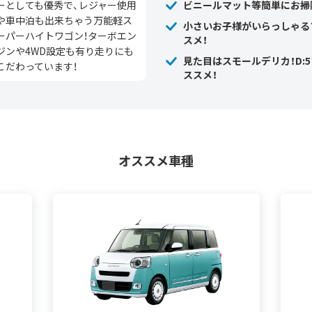
ーとしても優秀で、レジャー使用
ビニールマット等簡単にお掃
や車中泊も出来ちゃう万能軽ス
小さいお子様がいらっしゃる
ーパーハイトワゴン！ターボエン
スメ！
ジンや4WD設定も有り走りにも
見た目はスモールデリカ！D:
こだわっています！
ススメ！
オススメ車種