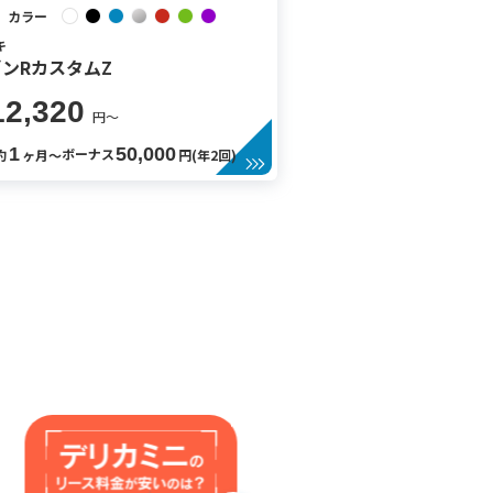
カラー
キ
ンRカスタムZ
12,320
円〜
1
50,000
ボーナス
約
ヶ月〜
円(年2回)