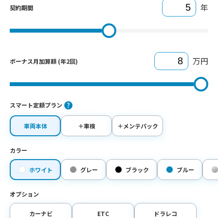
年
契約期間
万円
ボーナス月加算額 (年2回)
スマート定額プラン
車両本体
＋車検
＋メンテパック
カラー
ホワイト
グレー
ブラック
ブルー
オプション
カーナビ
ETC
ドラレコ