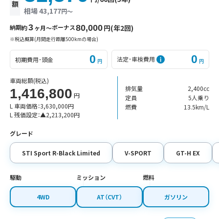
額
相場 43,177
円〜
3
納期
ボーナス
80,000
円(年2回)
約
ヶ月〜
※税込概算(月間走行距離500kmの場合)
0
0
法定･車検費用
初期費用･頭金
円
円
車両総額
(税込)
排気量
2,400cc
1,416,800
円
定員
5人乗り
L 車両価格：
3,630,000
円
燃費
13.5km/L
L 残価設定：
▲
2,213,200
円
グレード
STI Sport R-Black Limited
V-SPORT
GT-H EX
駆動
ミッション
燃料
4WD
AT（CVT）
ガソリン