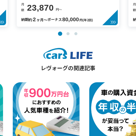
月
月
23,870
円〜
額
額
2
80,000
納期
ボーナス
約
ヶ月〜
円(年2回)
レヴォーグの関連記事