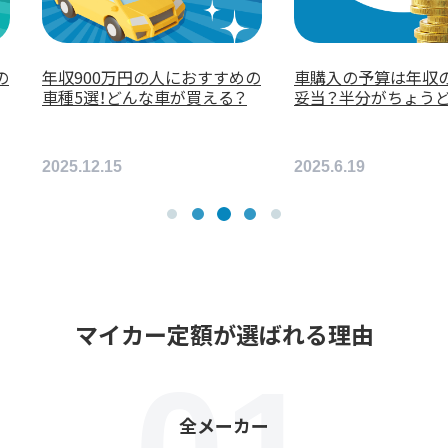
購入の予算は年収の何割が
【特集】納期が短くリセールも
当？半分がちょうどいい？
良いおすすめ17車種を紹介！
5.6.19
2026.4.17
マイカー定額が選ばれる理由
全メーカー