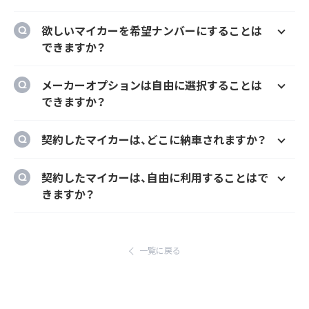
はい、欲しいマイカーの車種、グレード、カラ
欲しいマイカーを希望ナンバーにすることは
ー、契約期間、ボーナス払い等を自由に選択す
できますか？
ることができます。
はい、オプションでご希望のナンバーにするこ
メーカーオプションは自由に選択することは
とができます。
できますか？
はい、メーカーオプションでの新車購入時と同
契約したマイカーは、どこに納車されますか？
様にカーナビ、ドラレコ、ETC、フロアマット等
のメーカーオプションを自由に選択いただけ
ご自宅や会社等のご指定の場所に納車するこ
契約したマイカーは、自由に利用することはで
ます。
とができます。
きますか？
ただし、輸入車リース（新車）の場合、納車場所
はい、いつでもどこでも自由にご利用いただけ
が指定のディーラーとなります。あらかじめご
ます。
了承ください。
一覧に戻る