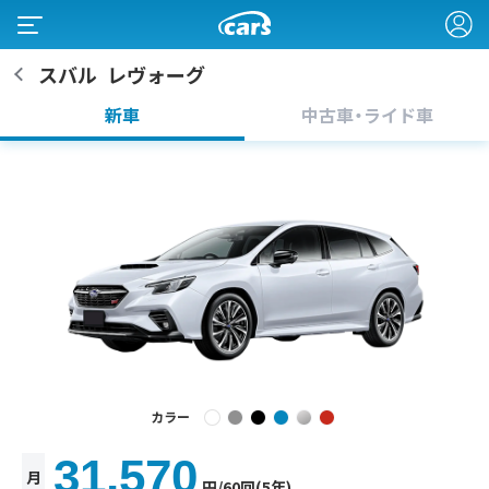
スバル
レヴォーグ
新車
中古車・ライド車
カラー
31,570
月
円
/60回(5年)