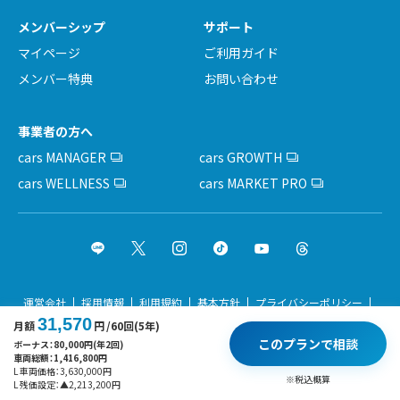
メンバーシップ
サポート
マイページ
ご利用ガイド
メンバー特典
お問い合わせ
事業者の方へ
cars MANAGER
cars GROWTH
cars WELLNESS
cars MARKET PRO
運営会社
採用情報
利用規約
基本方針
プライバシーポリシー
31,570
月額
円
/60回(5年)
サイトポリシー
このプランで相談
ボーナス：
80,000
円(年2回)
車両総額：
1,416,800
円
Copyright © cars Inc. All rights reserved.
L 車両価格：
3,630,000
円
※税込概算
L 残価設定：
▲
2,213,200
円