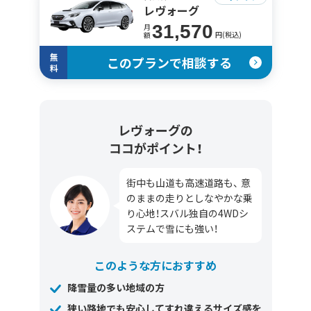
レヴォーグ
31,570
月
円(税込)
額
無
このプランで相談する
料
レヴォーグの
ココがポイント！
街中も山道も高速道路も、 意
のままの走りとしなやかな乗
り心地！スバル独自の4WDシ
ステムで雪にも強い！
このような方におすすめ
降雪量の多い地域の方
狭い路地でも安心してすれ違えるサイズ感を