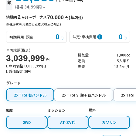
額
相場 34,996
円〜
2
納期
ボーナス
70,000
円(年2回)
約
ヶ月〜
※税込概算(月間走行距離500kmの場合)
0
0
法定･車検費用
初期費用･頭金
円
円
車両総額
(税込)
排気量
1,000cc
3,039,999
円
定員
5人乗り
L 車両価格：
3,039,999
円
燃費
15.2km/L
L 残価設定：
0
円
グレード
25 TFSI 右ハンドル
25 TFSI S line 右ハンドル
25 TFS
駆動
ミッション
燃料
2WD
AT（CVT）
ガソリン