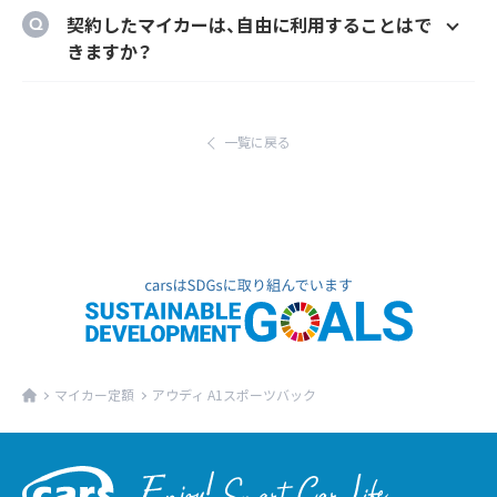
のメーカーオプションを自由に選択いただけ
ご自宅や会社等のご指定の場所に納車するこ
契約したマイカーは、自由に利用することはで
ます。
とができます。
きますか？
ただし、輸入車リース（新車）の場合、納車場所
はい、いつでもどこでも自由にご利用いただけ
が指定のディーラーとなります。あらかじめご
ます。
了承ください。
一覧に戻る
マイカー定額
アウディ A1スポーツバック