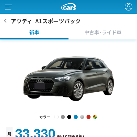
アウディ
A1スポーツバック
新車
中古車・ライド車
カラー
33,330
月
円
/108回(9年)