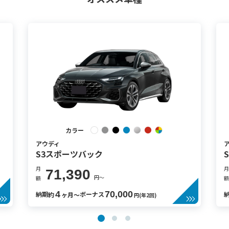
カラー
アウディ
S3スポーツバック
月
月
71,390
円〜
額
額
4
70,000
納期
ボーナス
約
ヶ月〜
円(年2回)