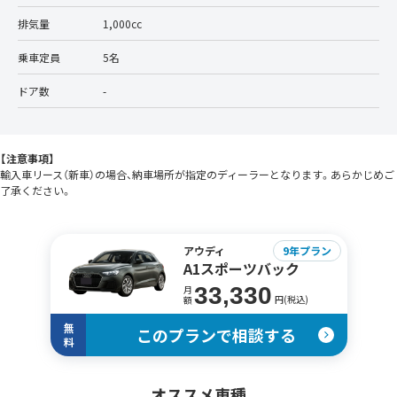
排気量
1,000cc
乗車定員
5名
ドア数
-
【注意事項】
輸入車リース（新車）の場合、納車場所が指定のディーラーとなります。あらかじめご
了承ください。
アウディ
9年プラン
A1スポーツバック
33,330
月
円(税込)
額
無
このプランで相談する
料
オススメ車種