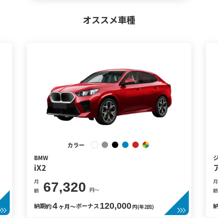
オススメ車種
カラー
BMW
iX2
月
月
67,320
円〜
額
額
4
120,000
納期
ボーナス
約
ヶ月〜
円(年2回)