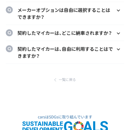
はい、オプションでご希望のナンバーにするこ
メーカーオプションは自由に選択することは
とができます。
できますか？
はい、メーカーオプションでの新車購入時と同
契約したマイカーは、どこに納車されますか？
様にカーナビ、ドラレコ、ETC、フロアマット等
のメーカーオプションを自由に選択いただけ
ご自宅や会社等のご指定の場所に納車するこ
契約したマイカーは、自由に利用することはで
ます。
とができます。
きますか？
ただし、輸入車リース（新車）の場合、納車場所
はい、いつでもどこでも自由にご利用いただけ
が指定のディーラーとなります。あらかじめご
ます。
了承ください。
一覧に戻る