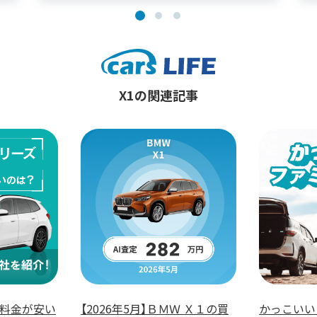
X1の関連記事
ス料金が安い
【2026年5月】ＢＭＷ Ｘ１の買
かっこいい