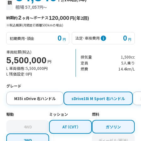
額
相場 57,057
円〜
2
納期
ボーナス
120,000
円(年2回)
約
ヶ月〜
※税込概算(月間走行距離500kmの場合)
0
0
法定･車検費用
初期費用･頭金
円
円
車両総額
(税込)
排気量
1,500cc
5,500,000
円
定員
5人乗り
L 車両価格：
5,500,000
円
燃費
14.4km/L
L 残価設定：
0
円
グレード
M35i xDrive 右ハンドル
sDrive18i M Sport 右ハンドル
駆動
ミッション
燃料
4WD
AT（CVT）
ガソリン
2WD
ディーゼル（軽油）