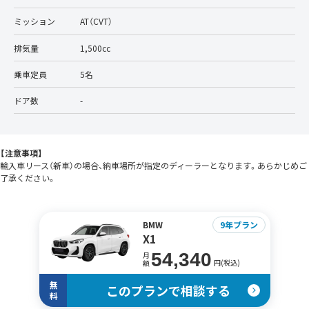
ミッション
AT（CVT）
排気量
1,500cc
乗車定員
5名
ドア数
-
【注意事項】
輸入車リース（新車）の場合、納車場所が指定のディーラーとなります。あらかじめご
了承ください。
BMW
9年プラン
X1
54,340
月
円(税込)
額
無
このプランで相談する
料