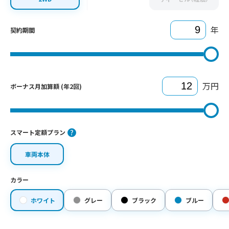
年
契約期間
万円
ボーナス月加算額 (年2回)
スマート定額プラン
車両本体
カラー
ホワイト
グレー
ブラック
ブルー