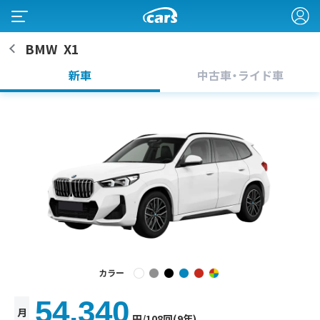
BMW
X1
新車
中古車・ライド車
カラー
54,340
月
円
/108回(9年)