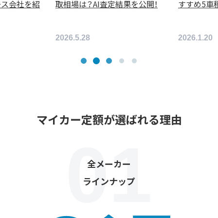
ース会社を紹
取相場は？AI査定結果を公開！
すすめ5車
2026.5.28
2026.1.20
マイカー定額が選ばれる理由
全メーカー
ラインナップ