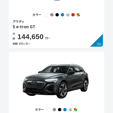
カラー
アウディ
S e-tron GT
月
144,650
円〜
額
納期
約
5
ヶ月〜
カラー