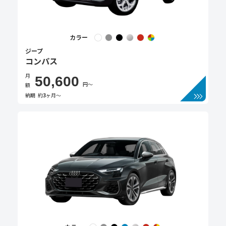
カラー
ジープ
コンパス
月
50,600
円〜
額
納期
約
3
ヶ月〜