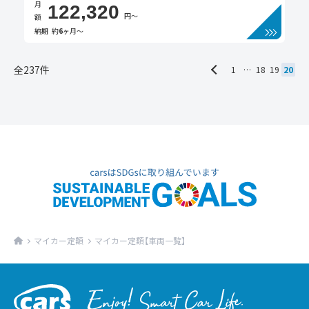
月
122,320
円〜
額
納期
約
6
ヶ月〜
全237件
1
…
18
19
20
マイカー定額
マイカー定額【車両一覧】