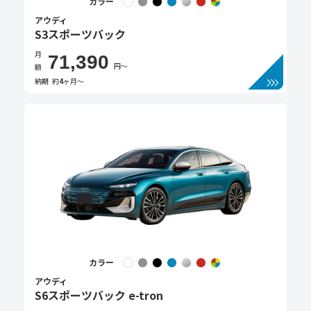
カラー
アウディ
S3スポーツバック
月
71,390
円〜
額
納期
約
4
ヶ月〜
カラー
アウディ
S6スポーツバック e-tron