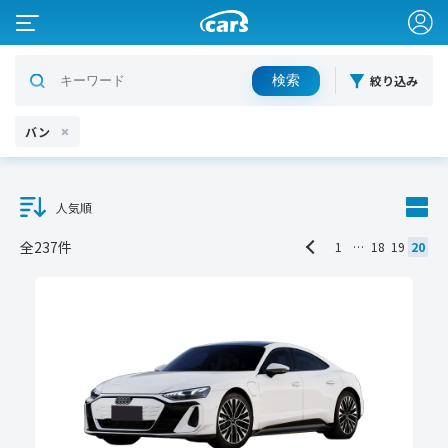
絞り込み
バン
人気順
全237件
1
…
18
19
20