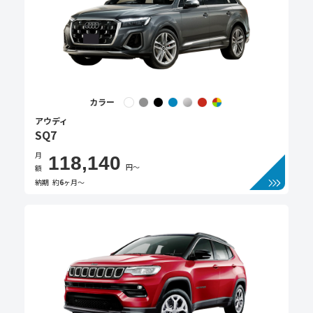
カラー
アウディ
SQ7
月
118,140
円〜
額
納期
約
6
ヶ月〜