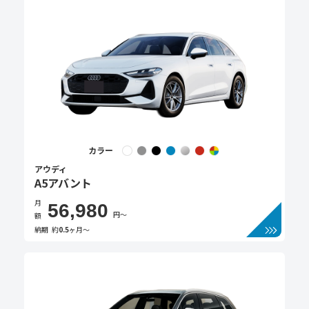
カラー
アウディ
A5アバント
月
56,980
円〜
額
納期
約
0.5
ヶ月〜