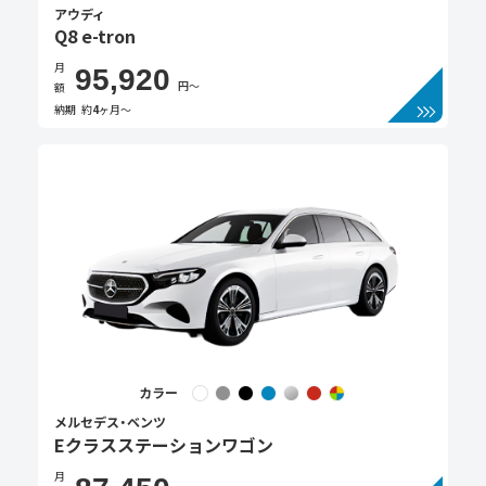
アウディ
Q8 e-tron
月
95,920
円〜
額
納期
約
4
ヶ月〜
カラー
メルセデス・ベンツ
Eクラスステーションワゴン
月