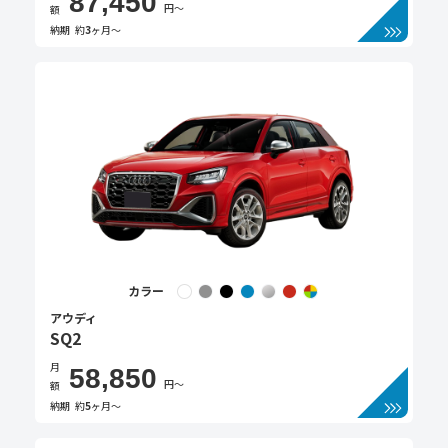
87,450
円〜
額
納期
約
3
ヶ月〜
カラー
アウディ
SQ2
月
58,850
円〜
額
納期
約
5
ヶ月〜