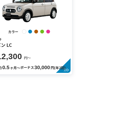
カラー
キ
ン LC
12,300
円〜
0.5
30,000
ボーナス
約
ヶ月〜
円(年2回)