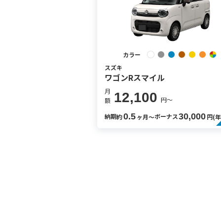
カラー
スズキ
ワゴンRスマイル
月
12,100
円〜
額
0.5
30,000
納期
ボーナス
約
ヶ月〜
円(年