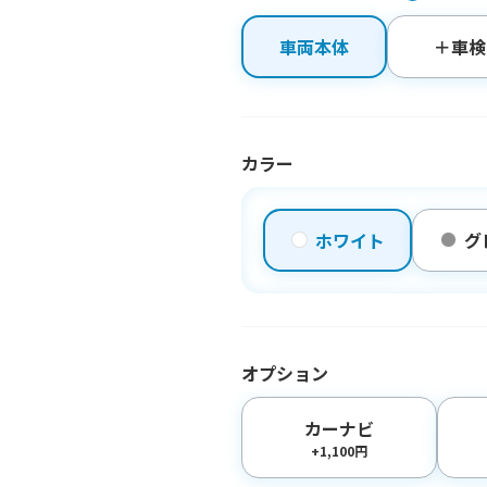
車両本体
＋車検
カラー
ホワイト
グ
オプション
カーナビ
+1,100円