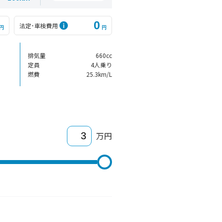
0
法定･車検費用
円
円
排気量
660cc
定員
4人乗り
燃費
25.3km/L
万円