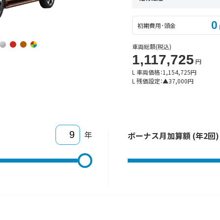
0
初期費用･頭金
車両総額
(税込)
1,117,725
円
L 車両価格：
1,154,725
円
L 残価設定：
▲
37,000
円
年
ボーナス月加算額 (年2回)