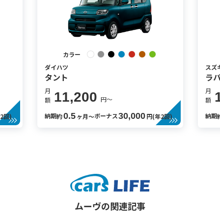
カラー
ダイハツ
スズ
タント
ラパ
月
月
11,200
円〜
額
額
0.5
30,000
納期
ボーナス
納期
2回)
約
ヶ月〜
円(年2回)
ムーヴの関連記事