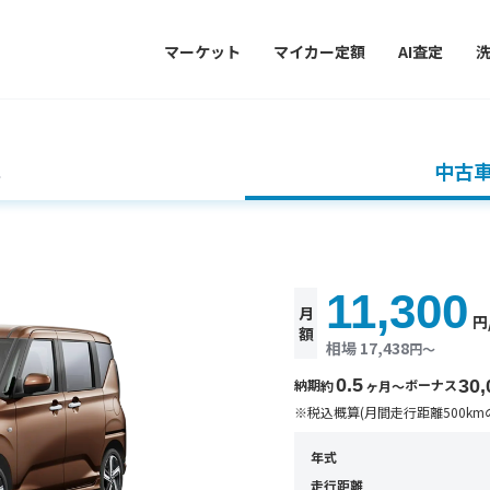
マーケット
マイカー定額
AI査定
車
中古
11,300
月
円
額
相場 17,438
円〜
0.5
納期
ボーナス
30,
約
ヶ月〜
※税込概算(月間走行距離500km
年式
走行距離