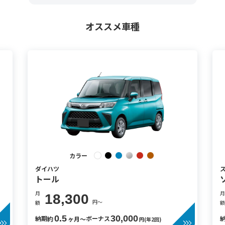
オススメ車種
カラー
ダイハツ
トール
月
月
18,300
円〜
額
額
0.5
30,000
納期
ボーナス
約
ヶ月〜
円(年2回)