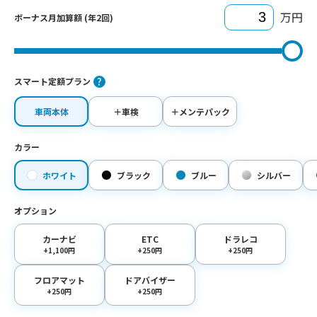
万円
ボーナス月加算額 (年2回)
スマート定額プラン
車両本体
＋車検
＋メンテパック
カラー
ホワイト
ブラック
ブルー
シルバー
オプション
カーナビ
ETC
ドラレコ
+1,100円
+250円
+250円
フロアマット
ドアバイザー
+250円
+250円