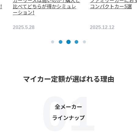
ァミリーカーにおすすめの
【特集】納期が短くリセールも
ンパクトカー5選
良いおすすめ17車種を紹介！
5.12.12
2026.4.17
マイカー定額が選ばれる理由
全メーカー
ラインナップ