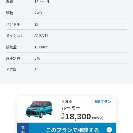
燃費
18.4km/L
駆動
2WD
ハンドル
右
ミッション
AT（CVT）
排気量
1,000cc
乗車定員
5名
ドア数
5
トヨタ
9年プラン
ルーミー
18,300
月
円(税込)
額
無
このプランで相談する
料