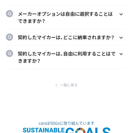
ることができます。
はい、オプションでご希望のナンバーにするこ
メーカーオプションは自由に選択することは
とができます。
できますか？
はい、メーカーオプションでの新車購入時と同
契約したマイカーは、どこに納車されますか？
様にカーナビ、ドラレコ、ETC、フロアマット等
のメーカーオプションを自由に選択いただけ
ご自宅や会社等のご指定の場所に納車するこ
契約したマイカーは、自由に利用することはで
ます。
とができます。
きますか？
ただし、輸入車リース（新車）の場合、納車場所
はい、いつでもどこでも自由にご利用いただけ
が指定のディーラーとなります。あらかじめご
ます。
了承ください。
一覧に戻る