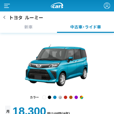
トヨタ
ルーミー
新車
中古車・ライド車
カラー
18,300
月
円
/108回(9年)