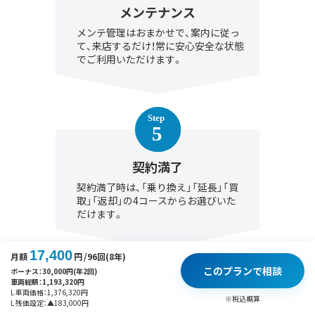
メンテナンス
メンテ管理はおまかせで、案内に従っ
て、来店するだけ！常に安心安全な状態
でご利用いただけます。
契約満了
契約満了時は、「乗り換え」「延長」「買
取」「返却」の4コースからお選びいた
だけます。
17,400
月額
円
/96回(8年)
このプランで相談
ボーナス：
30,000
円(年2回)
車両総額：
1,193,320
円
L 車両価格：
1,376,320
円
※税込概算
L 残価設定：
▲
183,000
円