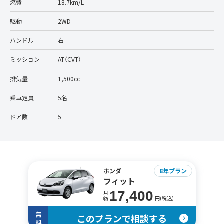
燃費
18.7km/L
駆動
2WD
ハンドル
右
ミッション
AT（CVT）
排気量
1,500cc
乗車定員
5名
ドア数
5
ホンダ
8年プラン
フィット
17,400
月
円(税込)
額
無
このプランで相談する
料