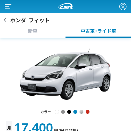
ホンダ
フィット
新車
中古車・ライド車
カラー
17,400
月
円
/96回(8年)