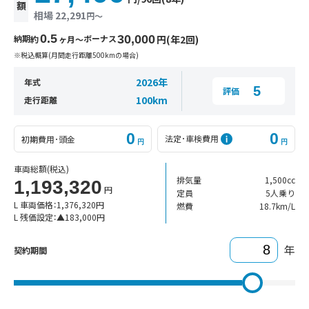
額
相場 22,291
円〜
0.5
納期
ボーナス
30,000
円(年2回)
約
ヶ月〜
※税込概算(月間走行距離500kmの場合)
2026年
年式
5
評価
100km
走行距離
0
0
法定･車検費用
初期費用･頭金
円
円
車両総額
(税込)
排気量
1,500cc
1,193,320
円
定員
5人乗り
L 車両価格：
1,376,320
円
燃費
18.7km/L
L 残価設定：
▲
183,000
円
年
契約期間