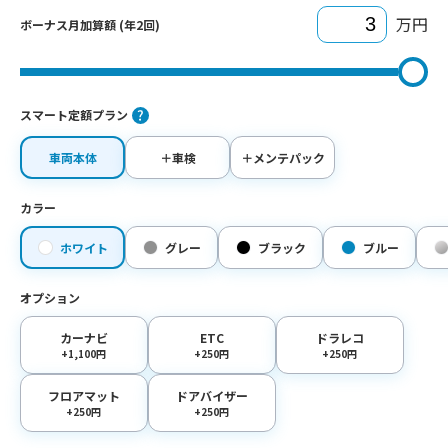
万円
ボーナス月加算額 (年2回)
スマート定額プラン
車両本体
＋車検
＋メンテパック
カラー
ホワイト
グレー
ブラック
ブルー
オプション
カーナビ
ETC
ドラレコ
+1,100円
+250円
+250円
フロアマット
ドアバイザー
+250円
+250円