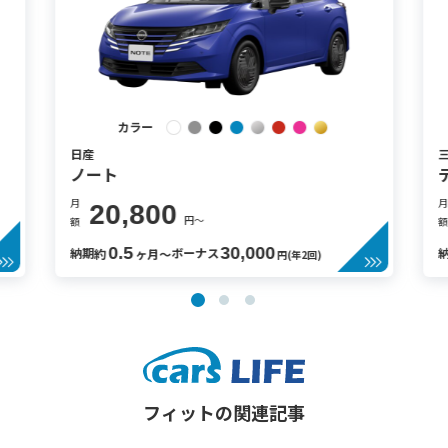
カラー
日産
ノート
月
月
20,800
円〜
額
額
0.5
30,000
納期
ボーナス
約
ヶ月〜
円(年2回)
フィットの関連記事