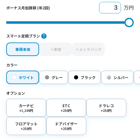
万円
ボーナス月加算額 (年2回)
スマート定額プラン
車両本体
＋車検
＋メンテパック
カラー
ホワイト
グレー
ブラック
シルバー
オプション
カーナビ
ETC
ドラレコ
+1,100円
+250円
+250円
フロアマット
ドアバイザー
+250円
+250円