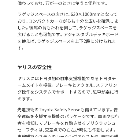
備わっており、万が一のときに使うと便利です。
ラゲッジスペースの広さは、630×1000mmとなって
おり、コンパクトカーながらも十分な広いを確保しま
した。後席の背もたれを倒して、ラゲッジスペースを
広げることも可能です。アジャスタブルデッキボード
を使えば、ラゲッジスペースを上下2段に分けられま
す。
ヤリスの安全性
ヤリスにはトヨタ初の駐車支援機能であるトヨタチ
ームメイトを搭載。ブレーキとアクセル、ステアリン
グ操作をシステムでサポートするので、駐車が楽に行
えます。
先進技術のToyota Safety Senseも備えています。安
全運転を支援する機能のパッケージです。車両や歩行
者を検知してブレーキを作動させるプリクラッシュ
セーフティは、交差点での右左折時にも作動します。
車線維持システムのレーシングアシストや、車間距離