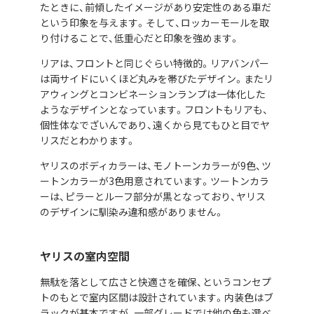
たときに、前傾したイメージがあり安定性のある車だ
という印象を与えます。そして、ロッカーモールを取
り付けることで、低重心だと印象を強めます。
リアは、フロントと同じぐらい特徴的。リアバンパー
は両サイドにいくほど丸みを帯びたデザイン。またリ
アウィングとコンビネーションランプは一体化した
ようなデザインとなっています。フロントもリアも、
個性体なでざいんであり、遠くから見てもひと目でヤ
リスだとわかります。
ヤリスのボディカラーは、モノトーンカラーが9色、ツ
ートンカラーが3色用意されています。ツートンカラ
ーは、ピラーとルーフ部分が黒となっており、ヤリス
のデザインに馴染み違和感がありません。
ヤリスの室内空間
無駄を落として広さと快適さを確保、というコンセプ
トのもとで室内区間は設計されています。内装色はブ
ラックが基本ですが、一部グレードでは他の色も選べ