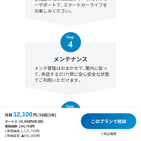
ーサポートで、スマートカーライフを
お楽しみください。
メンテナンス
メンテ管理はおまかせで、案内に従っ
て、来店するだけ！常に安心安全な状態
でご利用いただけます。
12,100
月額
円
/36回(3年)
このプランで相談
ボーナス：
30,000
円(年2回)
車両総額：
164,750
円
契約満了
L 車両価格：
1,125,750
円
※税込概算
L 残価設定：
▲
961,000
円
契約満了時は、「乗り換え」「延長」「買