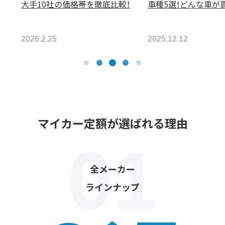
5選！どんな車が買える？
丈夫？デメリットやリスクを
紹介
5.12.12
2026.8.7
マイカー定額が選ばれる理由
全メーカー
ラインナップ