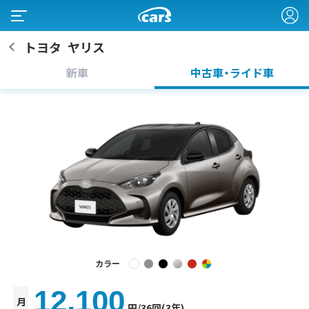
トヨタ
ヤリス
新車
中古車・ライド車
カラー
12,100
月
円
/36回(3年)