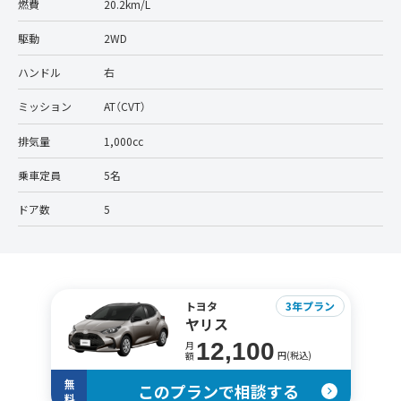
燃費
20.2km/L
駆動
2WD
ハンドル
右
ミッション
AT（CVT）
排気量
1,000cc
乗車定員
5名
ドア数
5
トヨタ
3年プラン
ヤリス
12,100
月
円(税込)
額
無
このプランで相談する
料