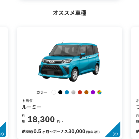
オススメ車種
カラー
トヨタ
ルーミー
月
月
18,300
円〜
額
額
0.5
30,000
納期
ボーナス
約
ヶ月〜
円(年2回)