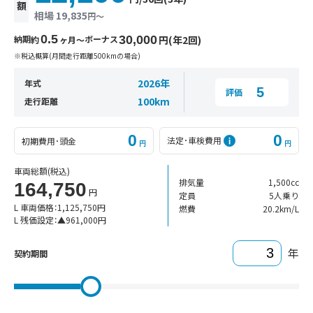
額
相場 19,835
円〜
0.5
納期
ボーナス
30,000
円(年2回)
約
ヶ月〜
※税込概算(月間走行距離500kmの場合)
2026年
年式
5
評価
100km
走行距離
0
0
法定･車検費用
初期費用･頭金
円
円
車両総額
(税込)
排気量
1,500cc
164,750
円
定員
5人乗り
L 車両価格：
1,125,750
円
燃費
20.2km/L
L 残価設定：
▲
961,000
円
年
契約期間