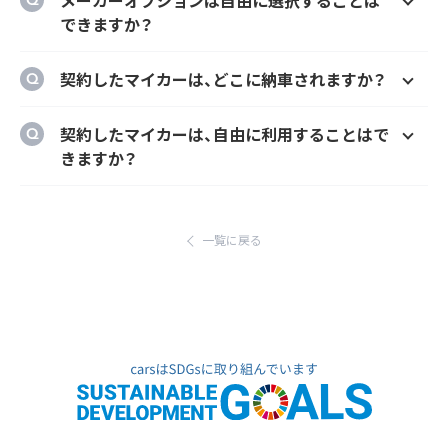
とができます。
できますか？
はい、メーカーオプションでの新車購入時と同
契約したマイカーは、どこに納車されますか？
様にカーナビ、ドラレコ、ETC、フロアマット等
のメーカーオプションを自由に選択いただけ
ご自宅や会社等のご指定の場所に納車するこ
契約したマイカーは、自由に利用することはで
ます。
とができます。
きますか？
ただし、輸入車リース（新車）の場合、納車場所
はい、いつでもどこでも自由にご利用いただけ
が指定のディーラーとなります。あらかじめご
ます。
了承ください。
一覧に戻る