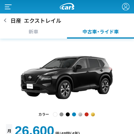
日産
エクストレイル
新車
中古車・ライド車
カラー
26,600
月
円
/48回(4年)