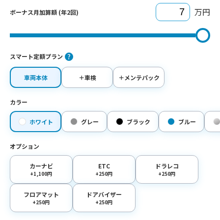
万円
ボーナス月加算額 (年2回)
スマート定額プラン
車両本体
＋車検
＋メンテパック
カラー
ホワイト
グレー
ブラック
ブルー
オプション
カーナビ
ETC
ドラレコ
+1,100円
+250円
+250円
フロアマット
ドアバイザー
+250円
+250円