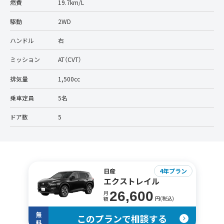
燃費
19.7km/L
駆動
2WD
ハンドル
右
ミッション
AT（CVT）
排気量
1,500cc
乗車定員
5名
ドア数
5
日産
4年プラン
エクストレイル
26,600
月
円(税込)
額
無
このプランで相談する
料