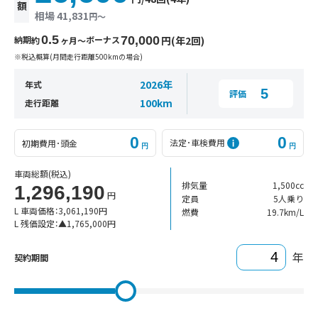
額
相場 41,831
円〜
0.5
納期
ボーナス
70,000
円(年2回)
約
ヶ月〜
※税込概算(月間走行距離500kmの場合)
2026年
年式
5
評価
100km
走行距離
0
0
法定･車検費用
初期費用･頭金
円
円
車両総額
(税込)
排気量
1,500cc
1,296,190
円
定員
5人乗り
L 車両価格：
3,061,190
円
燃費
19.7km/L
L 残価設定：
▲
1,765,000
円
年
契約期間