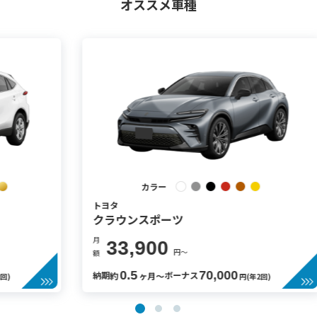
オススメ車種
カラー
トヨタ
クラウンスポーツ
月
月
33,900
円〜
額
額
0.5
70,000
納期
ボーナス
約
ヶ月〜
円(年2回)