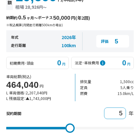
額
相場 28,926
円〜
0.5
納期
ボーナス
50,000
円(年2回)
約
ヶ月〜
※税込概算(月間走行距離500kmの場合)
2026年
年式
5
評価
100km
走行距離
0
0
法定･車検費用
初期費用･頭金
円
円
車両総額
(税込)
排気量
1,500cc
464,040
円
定員
5人乗り
L 車両価格：
2,207,040
円
燃費
15.0km/L
L 残価設定：
▲
1,743,000
円
年
契約期間