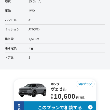
燃費
15.0km/L
駆動
4WD
ハンドル
右
ミッション
AT（CVT）
排気量
1,500cc
乗車定員
5名
ドア数
5
ホンダ
5年プラン
ヴェゼル
10,600
月
円(税込)
額
無
このプランで相談する
料