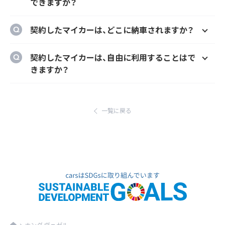
できますか？
はい、メーカーオプションでの新車購入時と同
契約したマイカーは、どこに納車されますか？
様にカーナビ、ドラレコ、ETC、フロアマット等
のメーカーオプションを自由に選択いただけ
ご自宅や会社等のご指定の場所に納車するこ
契約したマイカーは、自由に利用することはで
ます。
とができます。
きますか？
ただし、輸入車リース（新車）の場合、納車場所
はい、いつでもどこでも自由にご利用いただけ
が指定のディーラーとなります。あらかじめご
ます。
了承ください。
一覧に戻る
ホンダ ヴェゼル