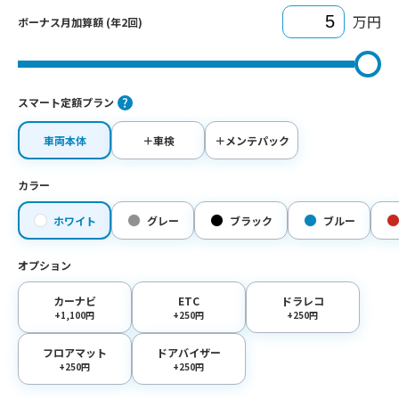
万円
ボーナス月加算額 (年2回)
スマート定額プラン
車両本体
＋車検
＋メンテパック
カラー
ホワイト
グレー
ブラック
ブルー
オプション
カーナビ
ETC
ドラレコ
+1,100円
+250円
+250円
フロアマット
ドアバイザー
+250円
+250円