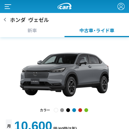
ホンダ
ヴェゼル
新車
中古車・ライド車
カラー
10,600
月
円
/60回(5年)