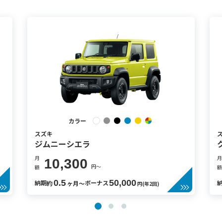
カラー
スズキ
ジムニーシエラ
月
月
10,300
円〜
額
額
0.5
50,000
納期
ボーナス
約
ヶ月〜
円(年2回)