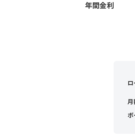
年間金利
ロ
月
ボ