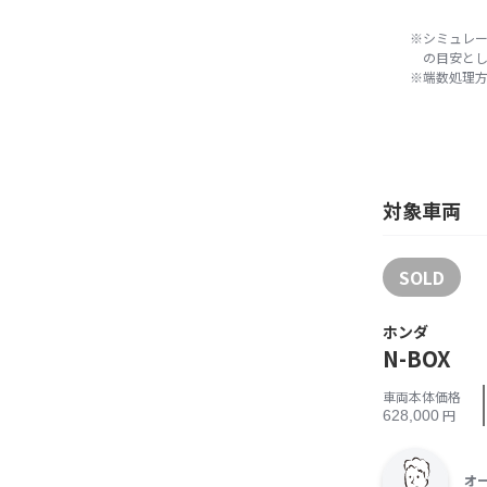
シミュレ
の目安とし
端数処理方
対象車両
SOLD
ホンダ
N-BOX
車両本体価格
円
628,000
オ