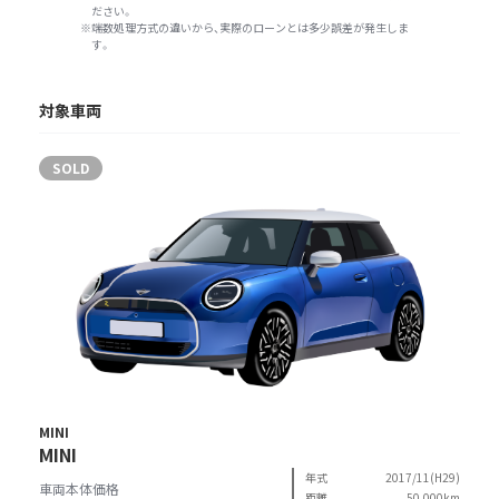
ださい。
端数処理方式の違いから、実際のローンとは多少誤差が発生しま
す。
対象車両
SOLD
MINI
MINI
年式
2017/11(H29)
車両本体価格
距離
50,000km