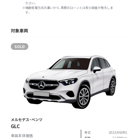
ださい。
端数処理方式の違いから、実際のローンとは多少誤差が発生しま
す。
対象車両
SOLD
メルセデス・ベンツ
GLC
年式
2023/06(R5)
車両本体価格
距離
12,000km