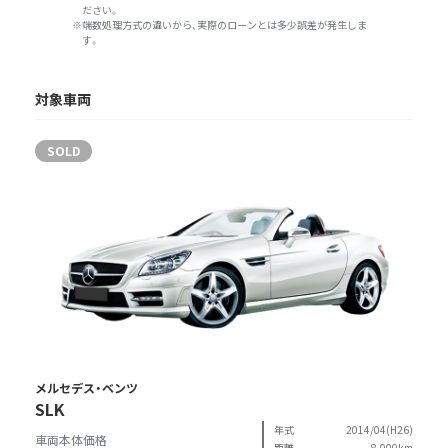
ださい。
端数処理方式の違いから、実際のローンとは多少誤差が発生しま
す。
対象車両
SOLD
メルセデス・ベンツ
SLK
年式
2014/04(H26)
車両本体価格
距離
8,000km