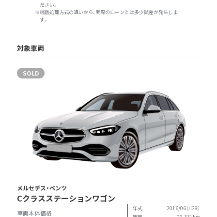
ださい。
端数処理方式の違いから、実際のローンとは多少誤差が発生しま
す。
対象車両
SOLD
メルセデス・ベンツ
Cクラスステーションワゴン
年式
2016/06（H28）
車両本体価格
距離
29,331km