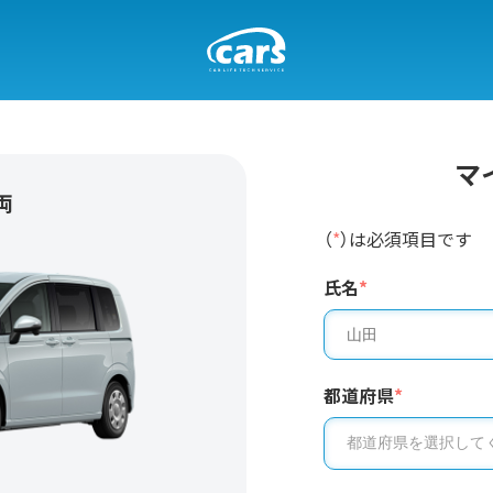
マ
両
（
*
）は必須項目です
氏名
*
都道府県
*