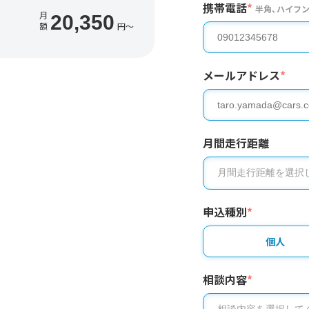
携帯電話
*
半角、ハイフ
月
20,350
額
円〜
メールアドレス
*
月間走行距離
申込種別
*
個人
相談内容
*