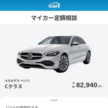
マイカー定額相談
メルセデス・ベンツ
月
82,940
Cクラス
円〜
額
（
*
）は必須項目です