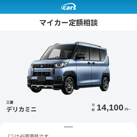
マイカー定額相談
三菱
月
14,100
デリカミニ
円〜
額
（
*
）は必須項目です