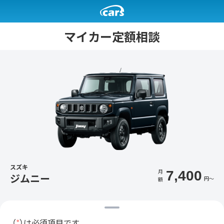
マイカー定額相談
スズキ
月
7,400
ジムニー
円〜
額
（
*
）は必須項目です