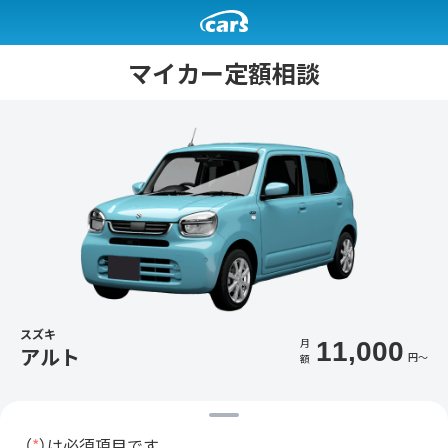
マイカー定額相談
スズキ
月
11,000
アルト
円〜
額
（
*
）は必須項目です