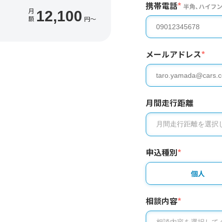
携帯電話
*
半角、ハイフ
月
12,100
額
円〜
メールアドレス
*
月間走行距離
申込種別
*
個人
相談内容
*