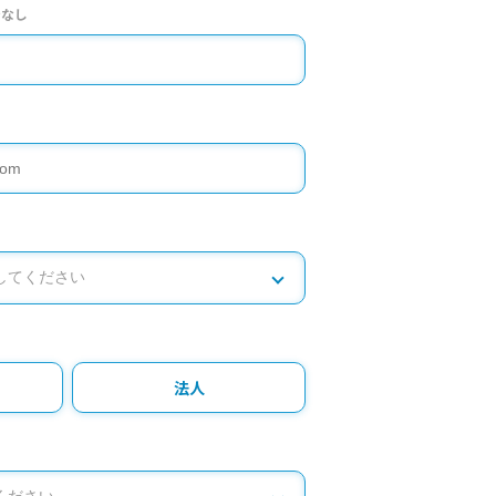
ンなし
法人