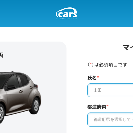
マ
両
（
*
）は必須項目です
氏名
*
都道府県
*