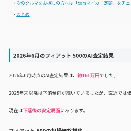
次のクルマをお探しの方へは「carsマイカー定額」をチ
まとめ
2026年6月のフィアット 500のAI査定結果
2026年6月時点のAI査定結果は、
約161万円
でした。
2025年末以降は下落傾向が続いていましたが、直近では
現在は
下落後の安定局面
にあります。
フィアット 500の相場価格推移