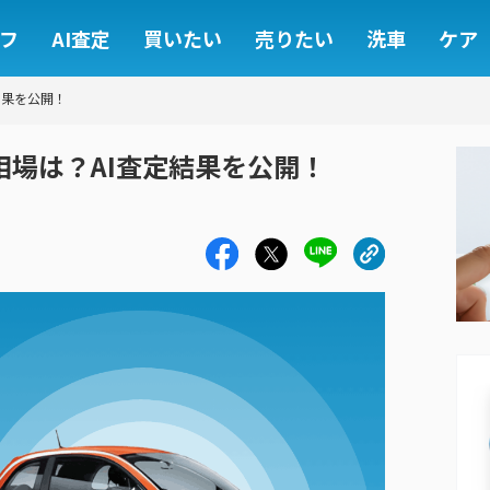
フ
AI査定
買いたい
売りたい
洗車
ケア
結果を公開！
取相場は？AI査定結果を公開！