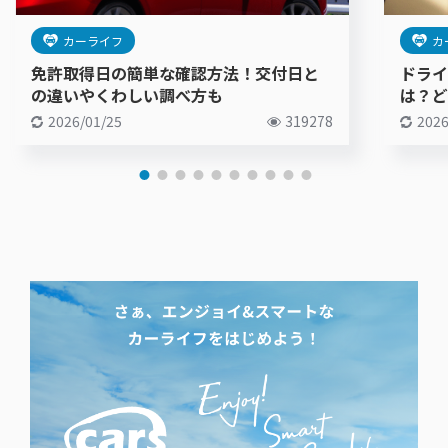
カーライフ
カ
免許取得日の簡単な確認方法！交付日と
ドライ
の違いやくわしい調べ方も
は？ど
2026/01/25
319278
2026