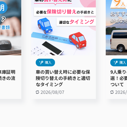
購入
購入
車庫証明
車の買い替え時に必要な保
9人乗
続きの流
険切り替えの手続きと適切
選！必
なタイミング
ついて
2026/08/07
2026