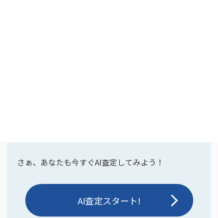
cars AI査定は、自動車業界のビッグデータをもとに
独自のアルゴリズムでマイカー相場を瞬時に算出。
個人情報不要で査定は最短30秒で完了。
従来の買取
業者からのしつこい電話やメールに悩まされること
もありません。
また、AI査定結果は保存可能。
cars会員になると査
定履歴をグラフ化して推移を記録
できます。日々変
動するデータを常に自動更新するので毎日対象車両
の価格チェックが楽しむことも可能です。
さぁ、あなたも今すぐAI査定してみよう！
AI査定スタート!