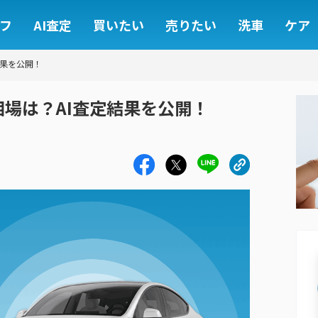
フ
AI査定
買いたい
売りたい
洗車
ケア
結果を公開！
取相場は？AI査定結果を公開！