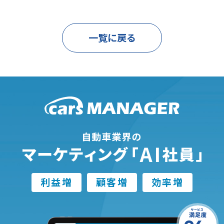
一覧に戻る
利益増
顧客増
効率増