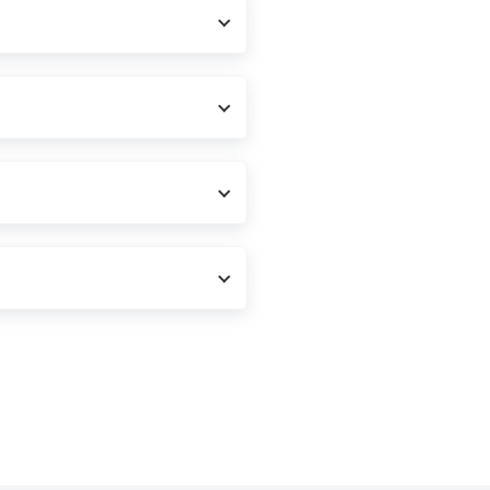
いただきますのであらかじめご了承
。ご不明な点はcarsエージ
し、ご指定の引取り日にお伺いし
働費は、別途ご請求いたしますので