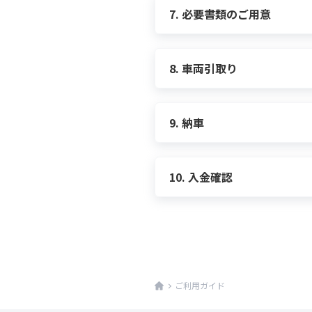
お問い合わせ項目「クルマ
マイページ
にログイン
マッチング前に車両を手放し
7. 必要書類のご用意
車両の引取り候補日（最終日
お問い合わせ申請後、サン
メーカー・車種名の横にあ
マッチング成立後、必要書類をご
出品依頼当初より大きく情報
入金先の口座情報の確認（事
後日、carsエージェント
車両詳細ページにリンクす
諸事情により出品をキャンセ
購入者が法人の場合は、必要書類
マッチング成立後のキャンセルは
8. 車両引取り
ください。
所有権がご本人様かローン会社
carsエージェントにて必要
【 マイページの場合：必要項
ェントにお気軽にご相談くだ
ます。
マイページ
にログイン
9. 納車
「出品依頼する」ボタンを
納車前の整備を実施した上で
【 ご用意いただく書類 】
【 当日のフロー 】
マイカー相場の結果を元
その後、carsエージェント
車検証
ご指定のお時間に陸送会社が
内容を確認し、出品依頼完
10. 入金確認
印鑑証明書（発行から3カ月以内
事前に申請いただいている車
納車後、5銀行営業日以内に下
出品依頼申請後、サンクス
自賠責保険証明書
車両内にお荷物のお忘れ物が
後日、carsエージェント
自動車税納税証明書
【 振込元情報 】
事前にお伺いしている車両状況と
予めご了承ください。
リサイクル券（紛失している
りそな銀行(0010) 振込集中第
【マイページの場合：必要項
普通 ０５１４６０１ カーズ
マイページ
にログイン
ご利用ガイド
【 ご記入いただく書類 】
車両詳細ページより、以下
売買契約書