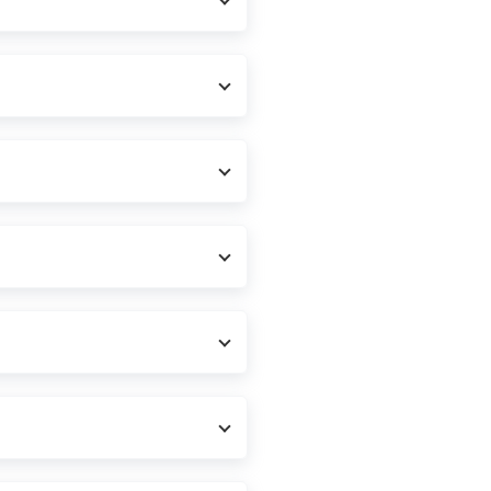
などがマイページ上で管理できま
ローについてのご案内をいたしま
を実施してください。 出品期
す。 出品期間を過ぎると自動
るので、個人間のやり取りもなく
へクルマの状態確認のご連絡を