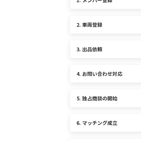
1. メンバー登録
cars MEMBERに登録
す。
2. 車両登録
cars車両登録の方法は2種類
メンバー登録
にアクセス
必要な項目を入力
3. 出品依頼
【 メンバー登録時の場合 】
仮登録をする
carsでは、出品依頼方法が2
メンバー登録
にアクセス
記入されたメールアドレス
出品依頼後は、carsエージ
車両情報を入力するエリ
す。
本登録完了
4. お問い合わせ対応
また、出品には免許証と車検
carsエージェントがあなた
【 マイページから登録 】
間は、14日間となります。そ
購入希望者より出品車両につい
的に出品取り下げになるので
安心です。
マイページ
にログイン
5. 独占商談の開始
購入者が検討段階に入ると、独
マイカー相場をチェックの
全てのご質問にお答えするとは限
いたします。 独占商談期間は
【 お問い合わせフォームの
車両登録ページにリンクす
6. マッチング成立
お問い合わせフォーム
に
carsエージェントは商談期間中
無事にマッチングが成立したら
サービス種別「マーケット
【 すでに登録済みの車両を
以下の場合、独占商談の有無に
ご入金額の最終ご提示、売買