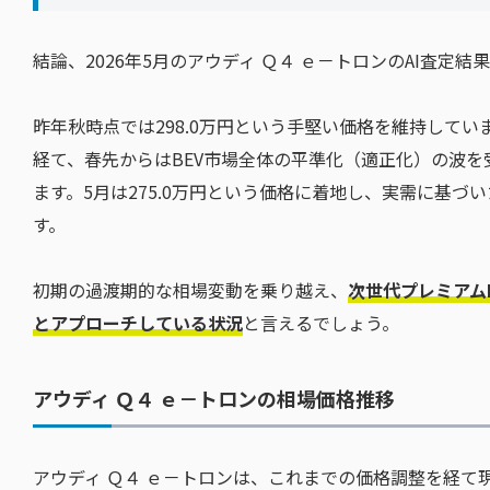
結論、2026年5月のアウディ Ｑ４ ｅ－トロンのAI査定結
昨年秋時点では298.0万円という手堅い価格を維持して
経て、春先からはBEV市場全体の平準化（適正化）の波
ます。5月は275.0万円という価格に着地し、実需に基
す。
初期の過渡期的な相場変動を乗り越え、
次世代プレミアム
とアプローチしている状況
と言えるでしょう。
アウディ Ｑ４ ｅ－トロンの相場価格推移
アウディ Ｑ４ ｅ－トロンは、これまでの価格調整を経て