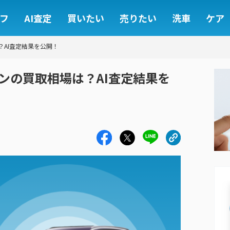
フ
AI査定
買いたい
売りたい
洗車
ケア
？AI査定結果を公開！
ロンの買取相場は？AI査定結果を