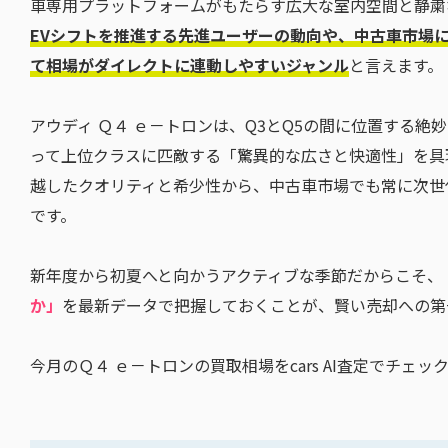
車専用プラットフォームがもたらす広大な室内空間と静粛
EVシフトを推進する先進ユーザーの動向や、中古車市場
て相場がダイレクトに連動しやすいジャンル
と言えます。
アウディ Ｑ４ ｅ－トロンは、Q3とQ5の間に位置する絶
って上位クラスに匹敵する「驚異的な広さと快適性」を具
越したクオリティと希少性から、中古車市場でも常に次世
です。
新年度から初夏へと向かうアクティブな季節だからこそ、
か」
を最新データで把握しておくことが、賢い売却への第
今月のＱ４ ｅ－トロンの買取相場をcars AI査定でチェ