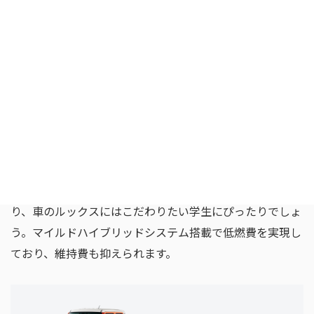
SUVタイプのリーズナブルなモデルであれは軽クロスオー
バーSUVのスズキ「ハスラー」がいいでしょう。4WD車に
はスノーモードや「グリップコントロール」といった悪路
走破性を高める機能があり、軽自動車であってもしっかり
とした走行性能を有しています。
キュートなエクステリアデザインで男女問わず人気があ
り、車のルックスにはこだわりたい学生にぴったりでしょ
う。マイルドハイブリッドシステム搭載で低燃費を実現し
ており、維持費も抑えられます。