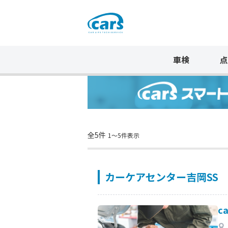
車検
点
全5件
1〜5件表示
カーケアセンター吉岡SS
c