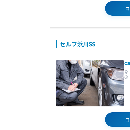
コ
セルフ浜川SS
c
コ