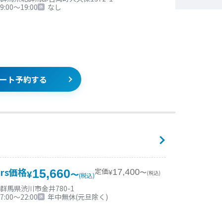
9:00〜19:00
なし
ート予約する
ars価格
定価
15,660
17,400
¥
〜
(税込)
¥
〜
(税込)
群馬県渋川市金井780-1
7:00〜22:00
年中無休(元旦除く)