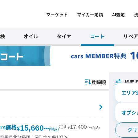
マーケット
マイカー定額
AI査定
検
オイル
タイヤ
コート
リペア
登録順
検索
エリア
オプシ
ars価格
定価
15,660
17,400
¥
〜
(税込)
¥
〜
(税込)
クリ
群馬県北群馬郡吉岡町大久保1372-1