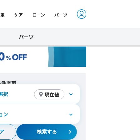
洗車
ケア
ローン
パーツ
パーツ
条件変更
選択
現在値
ョン
ア
検索する