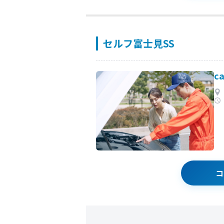
セルフ富士見SS
c
コ