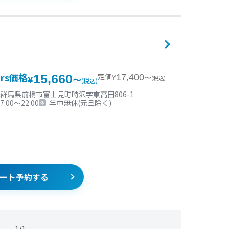
ars価格
定価
15,660
17,400
¥
〜
(税込)
¥
〜
(税込)
群馬県前橋市富士見町時沢字東高田806-1
7:00〜22:00
年中無休(元旦除く)
ート予約する