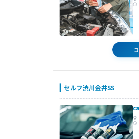
コ
セルフ渋川金井SS
c