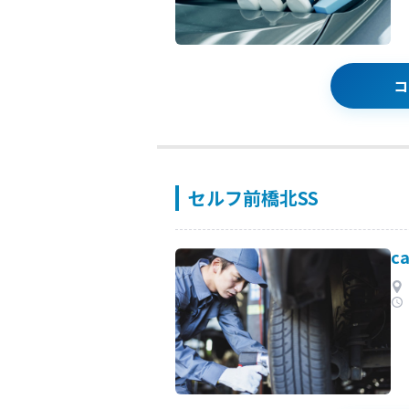
コ
セルフ前橋北SS
c