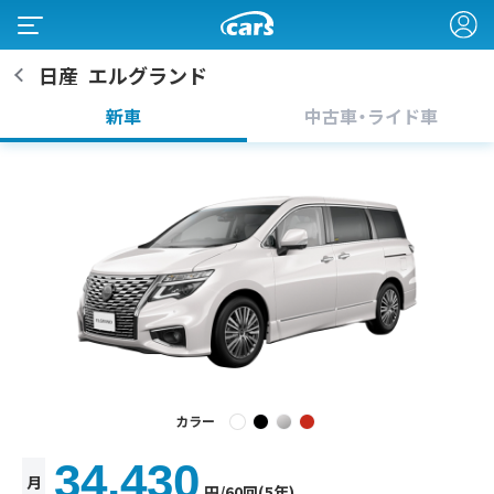
日産
エルグランド
新車
中古車・ライド車
カラー
34,430
月
円
/60回(5年)