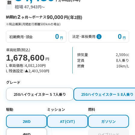
額
相場 47,943
円〜
2
納期
ボーナス
90,000
円(年2回)
約
ヶ月〜
※税込概算(月間走行距離500kmの場合)
0
0
法定･車検費用
初期費用･頭金
円
円
車両総額
(税込)
排気量
2,500cc
1,678,600
円
定員
8人乗り
L 車両価格：
4,082,100
円
燃費
10km/L
L 残価設定：
▲
2,403,500
円
グレード
250ハイウェイスター S 7人乗り
250ハイウェイスター S 8人乗り
駆動
ミッション
燃料
2WD
AT(CVT)
ガソリン
4WD
ハイブリッド