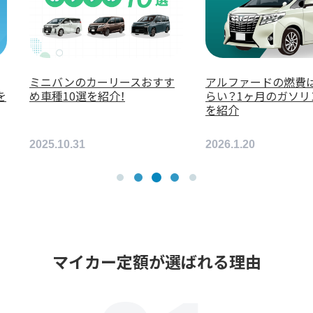
ルファードの燃費はどれく
年収900万円の人におすすめの
い？1ヶ月のガソリン代目安
車種5選！どんな車が買える？
紹介
6.1.20
2025.12.15
マイカー定額が選ばれる理由