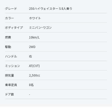
グレード
250ハイウェイスター S 8人乗り
カラー
ホワイト
ボディタイプ
ミニバン・ワゴン
燃費
10km/L
駆動
2WD
ハンドル
右
ミッション
AT(CVT)
排気量
2,500cc
乗車定員
8名
ドア数
-