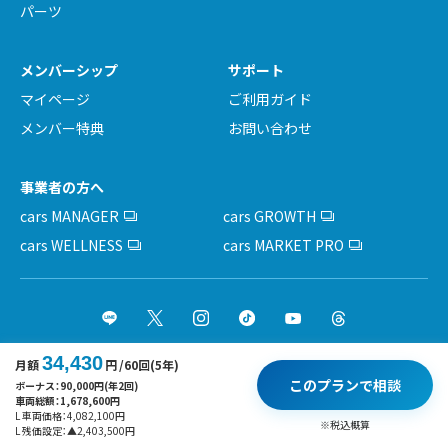
パーツ
メンバーシップ
サポート
マイページ
ご利用ガイド
メンバー特典
お問い合わせ
事業者の方へ
cars MANAGER
cars GROWTH
cars WELLNESS
cars MARKET PRO
34,430
月額
円
/60回(5年)
運営会社
採用情報
利用規約
基本方針
プライバシーポリシー
このプランで相談
ボーナス：
90,000
円(年2回)
車両総額：
1,678,600
円
サイトポリシー
L 車両価格：
4,082,100
円
※税込概算
L 残価設定：
▲
2,403,500
円
Copyright © cars Inc. All rights reserved.