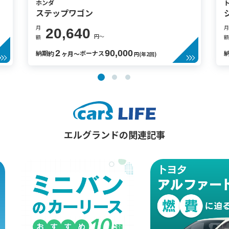
ホンダ
ステップワゴン
月
月
20,640
円〜
額
額
2
90,000
納期
ボーナス
約
ヶ月〜
円(年2回)
エルグランドの関連記事