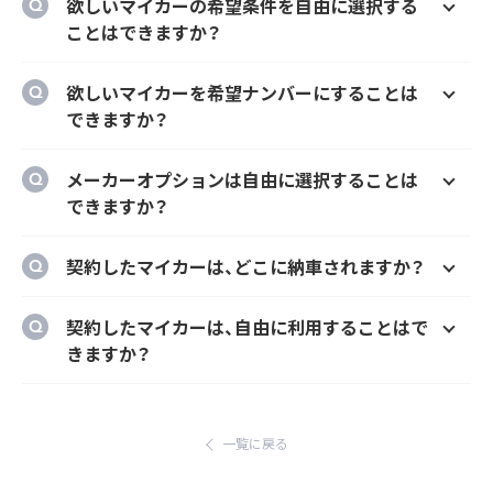
欲しいマイカーの希望条件を自由に選択する
ことはできますか？
はい、欲しいマイカーの車種、グレード、カラ
欲しいマイカーを希望ナンバーにすることは
ー、契約期間、ボーナス払い等を自由に選択す
できますか？
ることができます。
はい、オプションでご希望のナンバーにするこ
メーカーオプションは自由に選択することは
とができます。
できますか？
はい、メーカーオプションでの新車購入時と同
契約したマイカーは、どこに納車されますか？
様にカーナビ、ドラレコ、ETC、フロアマット等
のメーカーオプションを自由に選択いただけ
ご自宅や会社等のご指定の場所に納車するこ
契約したマイカーは、自由に利用することはで
ます。
とができます。
きますか？
ただし、輸入車リース（新車）の場合、納車場所
はい、いつでもどこでも自由にご利用いただけ
が指定のディーラーとなります。あらかじめご
ます。
了承ください。
一覧に戻る