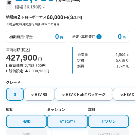
額
相場 36,158
円〜
2
納期
ボーナス
60,000
円(年2回)
約
ヶ月〜
※税込概算(月間走行距離500kmの場合)
0
0
法定･車検費用
初期費用･頭金
円
円
車両総額
(税込)
排気量
1,500cc
427,900
円
定員
5人乗り
L 車両価格：
2,758,800
円
燃費
15km/L
L 残価設定：
▲
2,330,900
円
グレード
G
e:HEV RS
e:HEV X HuNTパッケージ
e:HEV X
駆動
ミッション
燃料
4WD
AT（CVT）
ガソリン
2WD
ハイブリッド