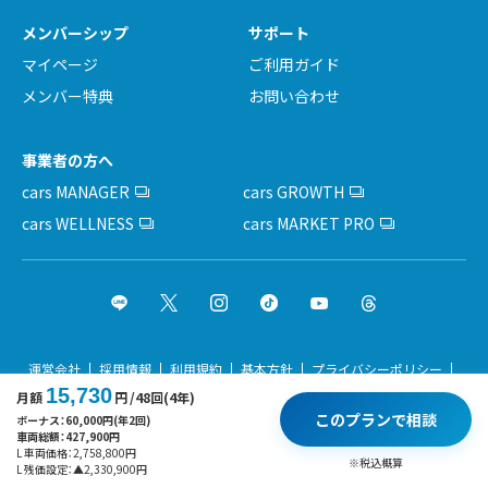
メンバーシップ
サポート
マイページ
ご利用ガイド
メンバー特典
お問い合わせ
事業者の方へ
cars MANAGER
cars GROWTH
cars WELLNESS
cars MARKET PRO
運営会社
採用情報
利用規約
基本方針
プライバシーポリシー
15,730
月額
円
/48回(4年)
サイトポリシー
このプランで相談
ボーナス：
60,000
円(年2回)
車両総額：
427,900
円
Copyright © cars Inc. All rights reserved.
L 車両価格：
2,758,800
円
※税込概算
L 残価設定：
▲
2,330,900
円