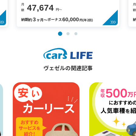
月
月
47,674
円〜
額
額
3
60,000
納期
ボーナス
約
ヶ月〜
円(年2回)
ヴェゼルの関連記事