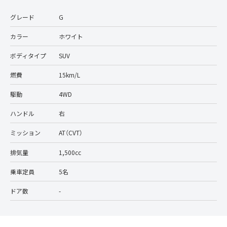
グレード
G
カラー
ホワイト
ボディタイプ
SUV
燃費
15km/L
駆動
4WD
ハンドル
右
ミッション
AT（CVT）
排気量
1,500cc
乗車定員
5名
ドア数
-