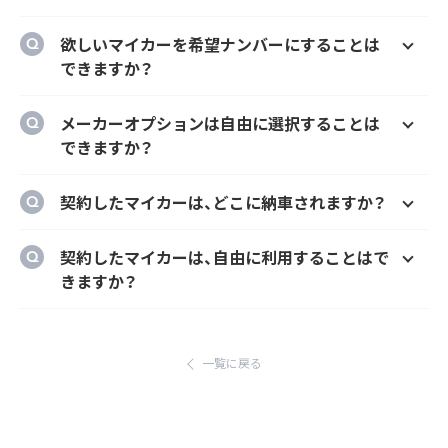
はい、欲しいマイカーの車種、グレード、カラ
欲しいマイカーを希望ナンバーにすることは
ー、契約期間、ボーナス払い等を自由に選択す
できますか？
ることができます。
はい、オプションでご希望のナンバーにするこ
メーカーオプションは自由に選択することは
とができます。
できますか？
はい、メーカーオプションでの新車購入時と同
契約したマイカーは、どこに納車されますか？
様にカーナビ、ドラレコ、ETC、フロアマット等
のメーカーオプションを自由に選択いただけ
ご自宅や会社等のご指定の場所に納車するこ
契約したマイカーは、自由に利用することはで
ます。
とができます。
きますか？
ただし、輸入車リース（新車）の場合、納車場所
はい、いつでもどこでも自由にご利用いただけ
が指定のディーラーとなります。あらかじめご
ます。
了承ください。
一覧に戻る