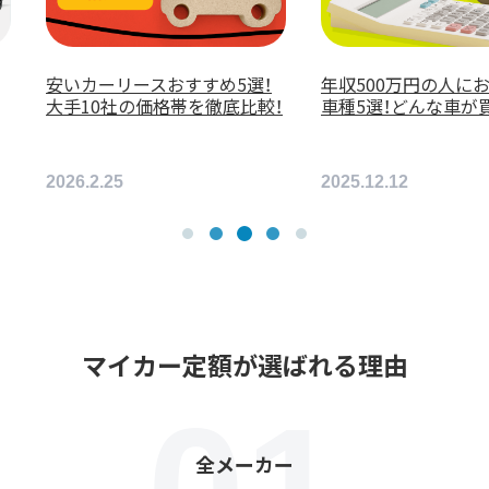
500万円の人におすすめの
カーリースおすすめ10選！安心
5選！どんな車が買える？
できる選び方や比較ポイント
とは？
5.12.12
2026.4.28
マイカー定額が選ばれる理由
全メーカー