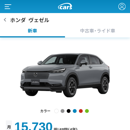
ホンダ
ヴェゼル
新車
中古車・ライド車
カラー
15,730
月
円
/48回(4年)