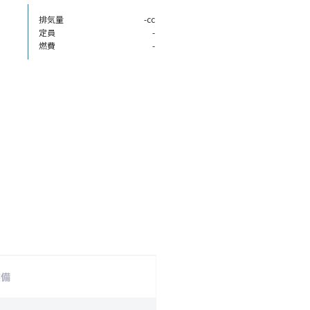
排気量
-cc
定員
-
燃費
-
装備