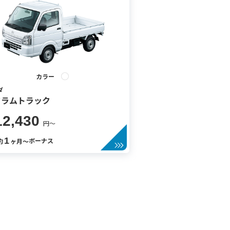
カラー
ダ
クラムトラック
12,430
円〜
1
ボーナス
約
ヶ月〜