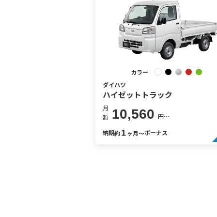
カラー
ダイハツ
ハイゼットトラック
月
10,560
円〜
額
1
納期
ボーナス
約
ヶ月〜