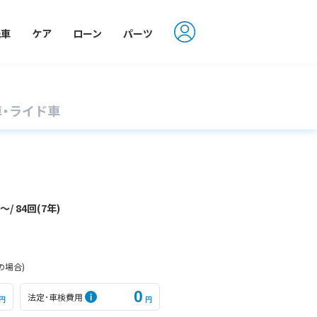
洗車
ケア
ローン
パーツ
車・ライド車
円〜
/ 84回(7年)
の場合)
0
法定･車検費用
円
円