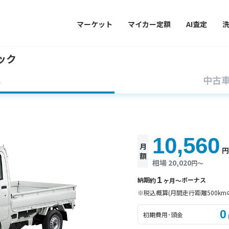
マーケット
マイカー定額
AI査定
ック
車
中古
10,560
月
額
相場 20,020
円〜
1
納期
ボーナス
約
ヶ月〜
※税込概算(月間走行距離500km
0
初期費用･頭金