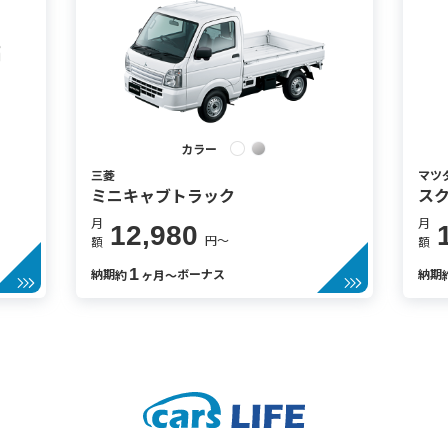
カラー
三菱
マツ
ミニキャブトラック
ス
月
月
12,980
円〜
額
額
1
納期
ボーナス
納期
約
ヶ月〜