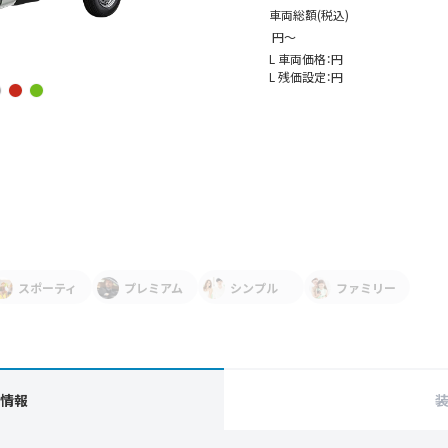
車両総額
(税込)
円〜
L 車両価格：
円
L 残価設定：
円
スポーティ
プレミアム
シンプル
ファミリー
情報