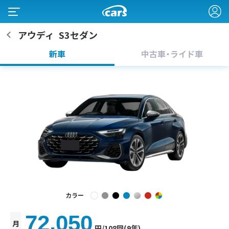
アウディ
S3セダン
新車
中古車・ライド車
カラー
72,050
月
円
/108回(9年)