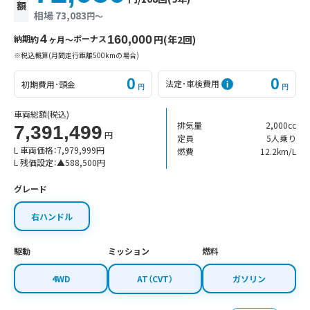
額
相場 73,083
円〜
4
納期
ボーナス
160,000
円(年2回)
約
ヶ月〜
※税込概算(月間走行距離500kmの場合)
0
0
法定･車検費用
初期費用･頭金
円
円
車両総額
(税込)
排気量
2,000cc
7,391,499
円
定員
5人乗り
L 車両価格：
7,979,999
円
燃費
12.2km/L
L 残価設定：
▲
588,500
円
グレード
右ハンドル
駆動
ミッション
燃料
4WD
AT（CVT）
ガソリン