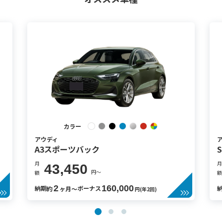
カラー
アウディ
A3スポーツバック
月
月
43,450
円〜
額
額
2
160,000
納期
ボーナス
約
ヶ月〜
円(年2回)