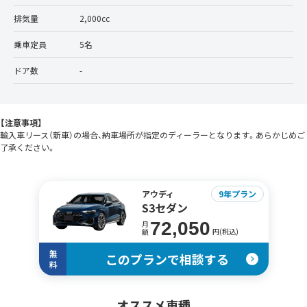
排気量
2,000cc
乗車定員
5名
ドア数
-
【注意事項】
輸入車リース（新車）の場合、納車場所が指定のディーラーとなります。あらかじめご
了承ください。
アウディ
9年プラン
S3セダン
72,050
月
円(税込)
額
無
このプランで相談する
料
オススメ車種