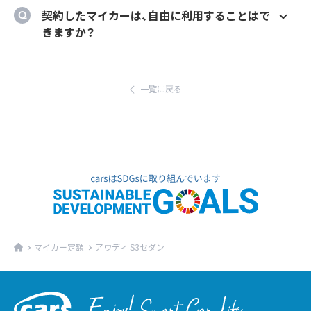
のメーカーオプションを自由に選択いただけ
ご自宅や会社等のご指定の場所に納車するこ
契約したマイカーは、自由に利用することはで
ます。
とができます。
きますか？
ただし、輸入車リース（新車）の場合、納車場所
はい、いつでもどこでも自由にご利用いただけ
が指定のディーラーとなります。あらかじめご
ます。
了承ください。
一覧に戻る
マイカー定額
アウディ S3セダン