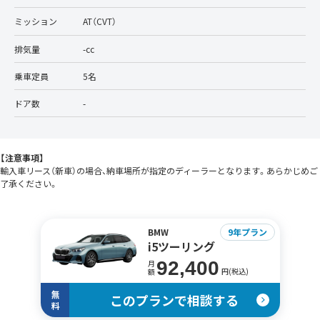
ミッション
AT（CVT）
排気量
-cc
乗車定員
5名
ドア数
-
【注意事項】
輸入車リース（新車）の場合、納車場所が指定のディーラーとなります。あらかじめご
了承ください。
BMW
9年プラン
i5ツーリング
92,400
月
円(税込)
額
無
このプランで相談する
料