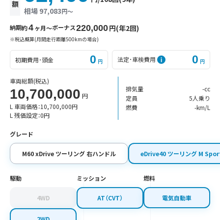
額
相場 97,083
円〜
4
納期
ボーナス
220,000
円(年2回)
約
ヶ月〜
※税込概算(月間走行距離500kmの場合)
0
0
法定･車検費用
初期費用･頭金
円
円
車両総額
(税込)
排気量
-cc
10,700,000
円
定員
5人乗り
L 車両価格：
10,700,000
円
燃費
-km/L
L 残価設定：
0
円
グレード
M60 xDrive ツーリング 右ハンドル
eDrive40 ツーリング M Sp
駆動
ミッション
燃料
4WD
AT（CVT）
電気自動車
2WD