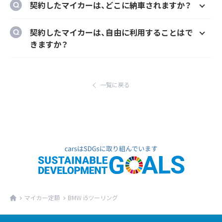
契約したマイカーは、どこに納車されますか？
様にカーナビ、ドラレコ、ETC、フロアマット等
のメーカーオプションを自由に選択いただけ
ご自宅や会社等のご指定の場所に納車するこ
契約したマイカーは、自由に利用することはで
ます。
とができます。
きますか？
ただし、輸入車リース（新車）の場合、納車場所
はい、いつでもどこでも自由にご利用いただけ
が指定のディーラーとなります。あらかじめご
ます。
了承ください。
一覧に戻る
マイカー定額
BMW i5ツーリング