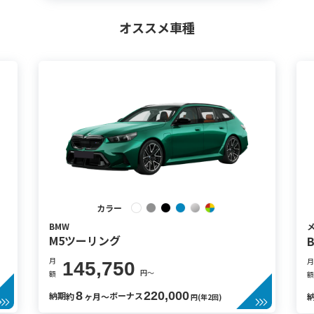
オススメ車種
カラー
BMW
M5ツーリング
月
月
145,750
円〜
額
額
8
220,000
納期
ボーナス
約
ヶ月〜
円(年2回)