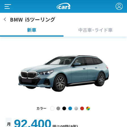
BMW
i5ツーリング
新車
中古車・ライド車
カラー
92,400
月
円
/108回(9年)