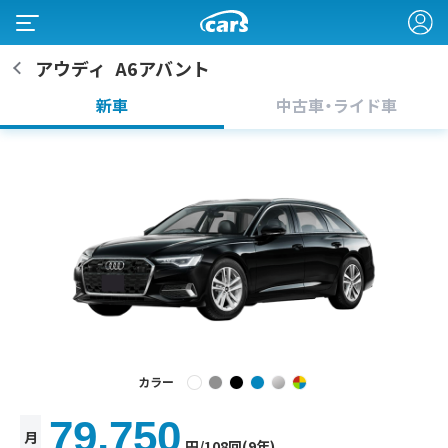
アウディ
A6アバント
新車
中古車・ライド車
カラー
79,750
月
円
/108回(9年)