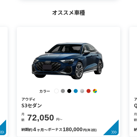
オススメ車種
カラー
アウディ
Q8スポーツバック e-tron
月
111,870
円〜
円〜
額
180,000
4
180,00
ナス
納期
ボーナス
約
ヶ月〜
円(年2回)