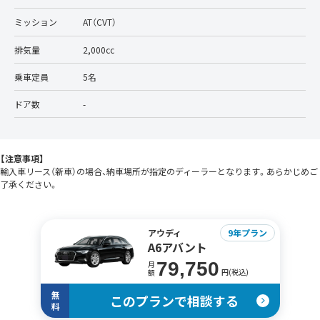
ミッション
AT（CVT）
排気量
2,000cc
乗車定員
5名
ドア数
-
【注意事項】
輸入車リース（新車）の場合、納車場所が指定のディーラーとなります。あらかじめご
了承ください。
アウディ
9年プラン
A6アバント
79,750
月
円(税込)
額
無
このプランで相談する
料