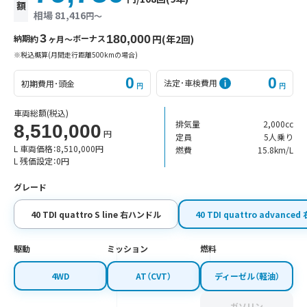
額
相場 81,416
円〜
3
納期
ボーナス
180,000
円(年2回)
約
ヶ月〜
※税込概算(月間走行距離500kmの場合)
0
0
法定･車検費用
初期費用･頭金
円
円
車両総額
(税込)
排気量
2,000cc
8,510,000
円
定員
5人乗り
L 車両価格：
8,510,000
円
燃費
15.8km/L
L 残価設定：
0
円
グレード
40 TDI quattro S line 右ハンドル
40 TDI quattro advanc
駆動
ミッション
燃料
4WD
AT（CVT）
ディーゼル（軽油）
ガソリン