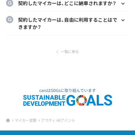
契約したマイカーは、どこに納車されますか？
様にカーナビ、ドラレコ、ETC、フロアマット等
のメーカーオプションを自由に選択いただけ
ご自宅や会社等のご指定の場所に納車するこ
契約したマイカーは、自由に利用することはで
ます。
とができます。
きますか？
ただし、輸入車リース（新車）の場合、納車場所
はい、いつでもどこでも自由にご利用いただけ
が指定のディーラーとなります。あらかじめご
ます。
了承ください。
一覧に戻る
マイカー定額
アウディ A6アバント