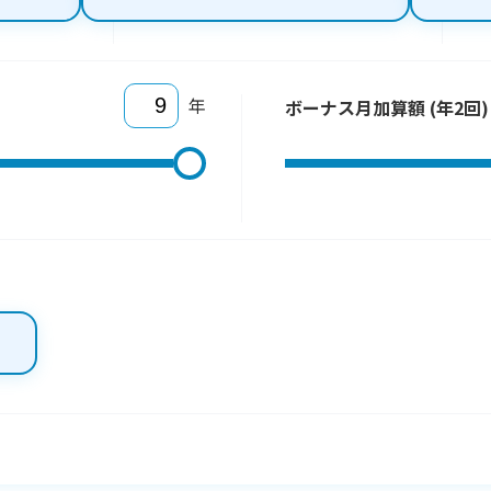
年
ボーナス月加算額 (年2回)