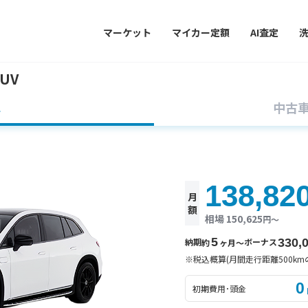
マーケット
マイカー定額
AI査定
SUV
車
中古
138,82
月
額
相場 150,625
円〜
5
納期
ボーナス
330,
約
ヶ月〜
※税込概算(月間走行距離500km
0
初期費用･頭金