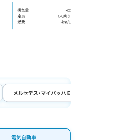
排気量
-cc
定員
7人乗り
燃費
-km/L
メルセデス・マイバッハ EQS680 SUV右ハンドル
電気自動車