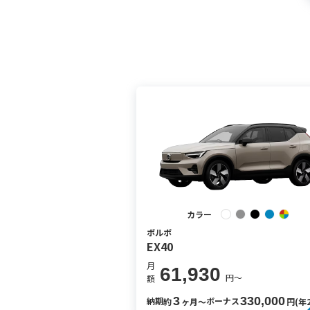
カラー
ボルボ
EX40
月
61,930
円〜
額
3
330,000
納期
ボーナス
約
ヶ月〜
円(年