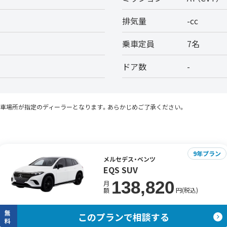
排気量
-cc
乗車定員
7名
ドア数
-
納車場所が指定のディーラーとなります。あらかじめご了承ください。
9年プラン
メルセデス・ベンツ
EQS SUV
138,820
月
円(税込)
額
無
このプランで相談する
料