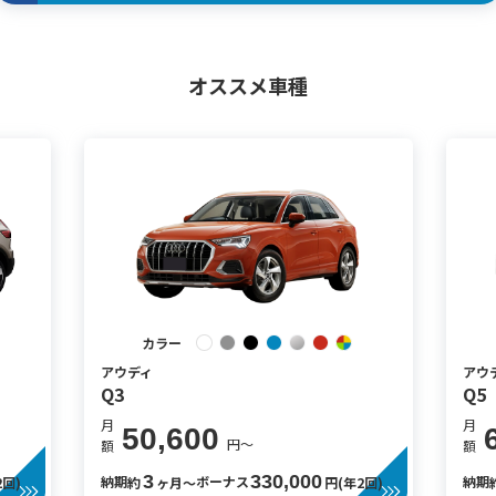
オススメ車種
カラー
アウディ
アウ
Q3
Q5
月
月
50,600
円〜
額
額
3
330,000
納期
ボーナス
納期
2回)
約
ヶ月〜
円(年2回)