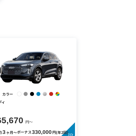
カラー
ディ
65,670
円〜
3
330,000
ボーナス
約
ヶ月〜
円(年2回)