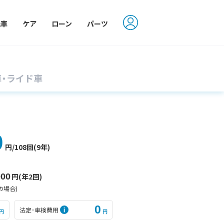
洗車
ケア
ローン
パーツ
車・ライド車
0
円
/108回(9年)
000
円(年2回)
の場合)
0
法定･車検費用
円
円