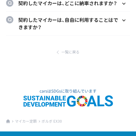
契約したマイカーは、どこに納車されますか？
様にカーナビ、ドラレコ、ETC、フロアマット等
のメーカーオプションを自由に選択いただけ
ご自宅や会社等のご指定の場所に納車するこ
契約したマイカーは、自由に利用することはで
ます。
とができます。
きますか？
ただし、輸入車リース（新車）の場合、納車場所
はい、いつでもどこでも自由にご利用いただけ
が指定のディーラーとなります。あらかじめご
ます。
了承ください。
一覧に戻る
マイカー定額
ボルボ EX30