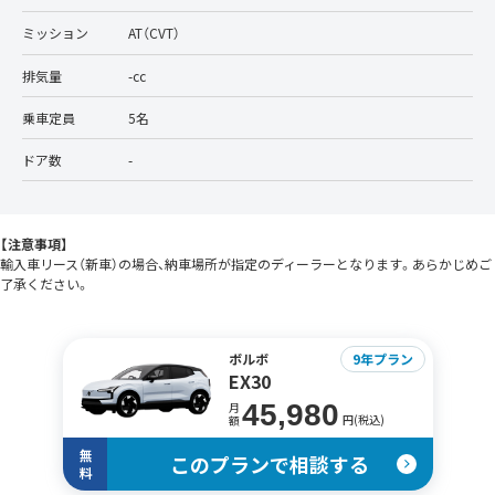
ミッション
AT（CVT）
排気量
-cc
乗車定員
5名
ドア数
-
【注意事項】
輸入車リース（新車）の場合、納車場所が指定のディーラーとなります。あらかじめご
了承ください。
ボルボ
9年プラン
EX30
45,980
月
円(税込)
額
無
このプランで相談する
料