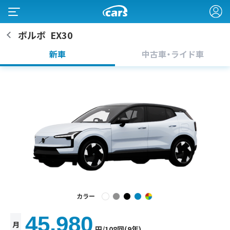
ボルボ
EX30
新車
中古車・ライド車
カラー
45,980
月
円
/108回(9年)