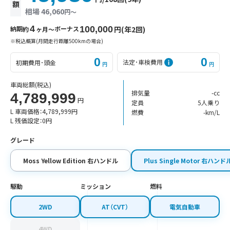
額
相場 46,060
円〜
4
納期
ボーナス
100,000
円(年2回)
約
ヶ月〜
※税込概算(月間走行距離500kmの場合)
0
0
法定･車検費用
初期費用･頭金
円
円
車両総額
(税込)
排気量
-cc
4,789,999
円
定員
5人乗り
L 車両価格：
4,789,999
円
燃費
-km/L
L 残価設定：
0
円
グレード
Moss Yellow Edition 右ハンドル
Plus Single Motor 右ハンド
駆動
ミッション
燃料
2WD
AT（CVT）
電気自動車
4WD