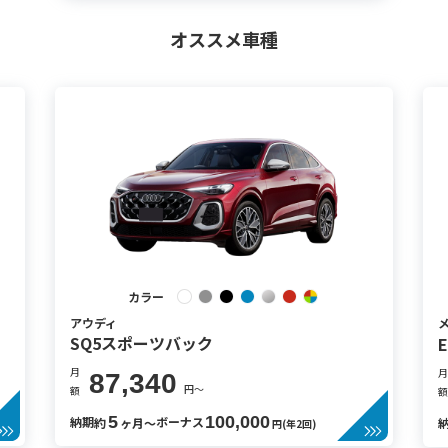
オススメ車種
カラー
アウディ
SQ5スポーツバック
月
月
87,340
円〜
額
額
5
100,000
納期
ボーナス
約
ヶ月〜
円(年2回)