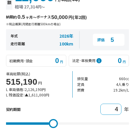
額
相場 27,314
円〜
0.5
納期
ボーナス
50,000
円(年2回)
約
ヶ月〜
※税込概算(月間走行距離500kmの場合)
2026年
年式
5
評価
100km
走行距離
0
0
法定･車検費用
初期費用･頭金
円
円
車両総額
(税込)
排気量
660cc
515,190
円
定員
4人乗り
L 車両価格：
2,126,190
円
燃費
19.2km/L
L 残価設定：
▲
1,611,000
円
年
契約期間