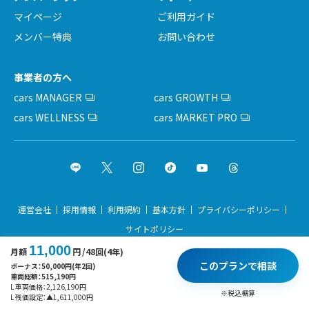
マイページ
ご利用ガイド
メンバー特典
お問い合わせ
事業者の方へ
cars MANAGER
cars GROWTH
cars WELLNESS
cars MARKET PRO
運営会社
採用情報
利用規約
基本方針
プライバシーポリシー
サイトポリシー
11,000
月額
円
/48回(4年)
Copyright © cars Inc. All rights reserved.
このプランで相談
ボーナス：
50,000
円(年2回)
車両総額：
515,190
円
L 車両価格：
2,126,190
円
※税込概算
L 残価設定：
▲
1,611,000
円