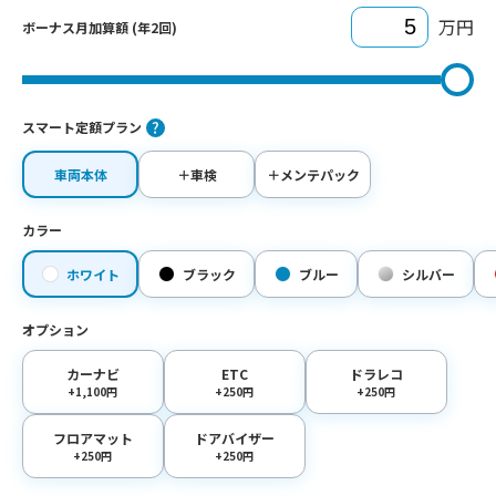
万円
ボーナス月加算額 (年2回)
スマート定額プラン
車両本体
＋車検
＋メンテパック
カラー
ホワイト
ブラック
ブルー
シルバー
オプション
カーナビ
ETC
ドラレコ
+1,100円
+250円
+250円
フロアマット
ドアバイザー
+250円
+250円