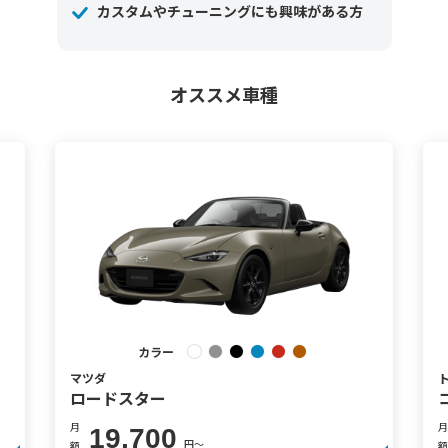
カスタムやチューニングにも興味がある方
オススメ車種
カラー
マツダ
ロードスター
月
月
19,700
円〜
額
額