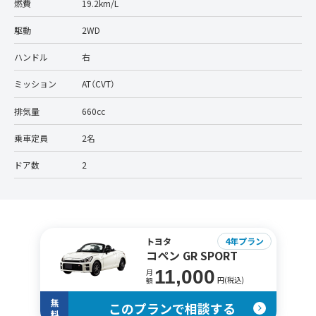
燃費
19.2km/L
駆動
2WD
ハンドル
右
ミッション
AT（CVT）
排気量
660cc
乗車定員
2名
ドア数
2
トヨタ
4年プラン
コペン GR SPORT
11,000
月
円(税込)
額
無
このプランで相談する
料