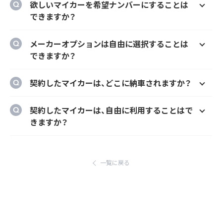
欲しいマイカーを希望ナンバーにすることは
ー、契約期間、ボーナス払い等を自由に選択す
できますか？
ることができます。
はい、オプションでご希望のナンバーにするこ
メーカーオプションは自由に選択することは
とができます。
できますか？
はい、メーカーオプションでの新車購入時と同
契約したマイカーは、どこに納車されますか？
様にカーナビ、ドラレコ、ETC、フロアマット等
のメーカーオプションを自由に選択いただけ
ご自宅や会社等のご指定の場所に納車するこ
契約したマイカーは、自由に利用することはで
ます。
とができます。
きますか？
ただし、輸入車リース（新車）の場合、納車場所
はい、いつでもどこでも自由にご利用いただけ
が指定のディーラーとなります。あらかじめご
ます。
了承ください。
一覧に戻る