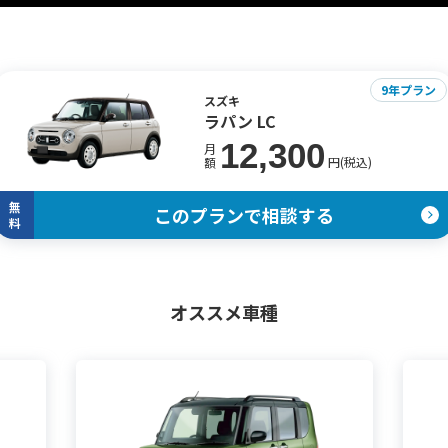
9年プラン
スズキ
ラパン LC
12,300
月
円(税込)
額
無
このプランで相談する
料
オススメ車種