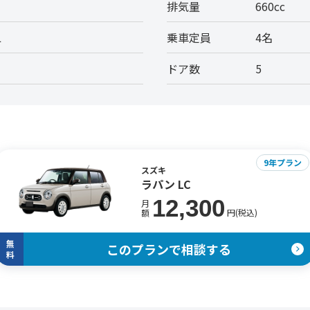
排気量
660cc
L
乗車定員
4名
ドア数
5
9年プラン
スズキ
ラパン LC
12,300
月
円(税込)
額
無
このプランで相談する
料