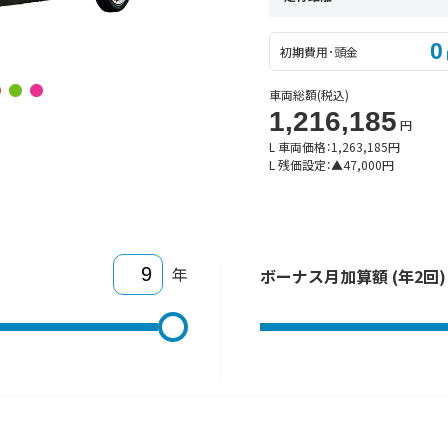
0
初期費用･頭金
車両総額
(税込)
1,216,185
円
L 車両価格：
1,263,185
円
L 残価設定：
▲
47,000
円
年
ボーナス月加算額 (年2回)