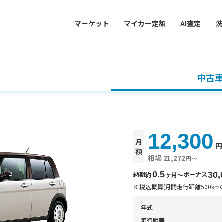
マーケット
マイカー定額
AI査定
車
中古
12,300
月
額
相場 21,272
円〜
0.5
納期
ボーナス
30,
約
ヶ月〜
※税込概算(月間走行距離500km
年式
走行距離