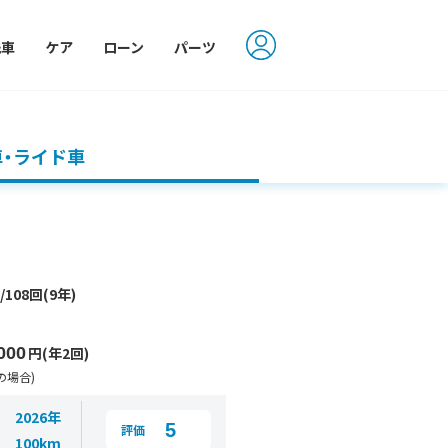
洗車
ケア
ローン
パーツ
車・ライド車
円
/108回(9年)
000
円(年2回)
の場合)
2026年
5
評価
100km