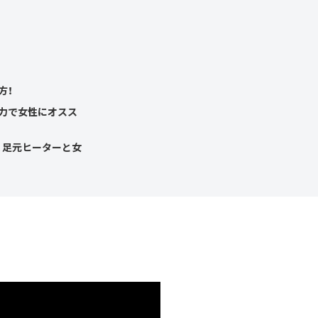
方！
力で女性にオスス
、足元ヒーターと女