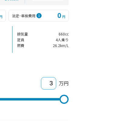
0
法定･車検費用
円
円
排気量
660cc
定員
4人乗り
燃費
26.2km/L
万円