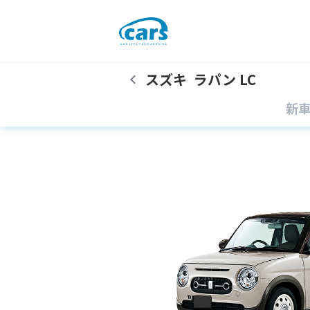
スズキ
ラパン LC
新